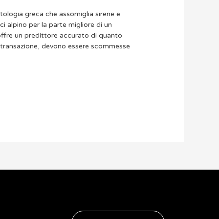
itologia greca che assomiglia sirene e
ci alpino per la parte migliore di un
offre un predittore accurato di quanto
à di transazione, devono essere scommesse