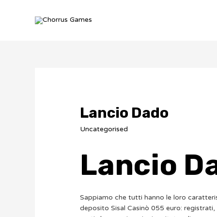
Lancio Dado
Uncategorised
Lancio D
Sappiamo che tutti hanno le loro caratter
deposito Sisal Casinò 055 euro: registrati, c