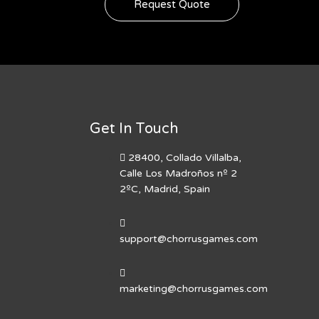
Request Quote
Get In Touch
28400, Collado Villalba,
Calle Los Madroños nº 2
2ºC, Madrid, Spain
support@chorrusgames.com
marketing@chorrusgames.com