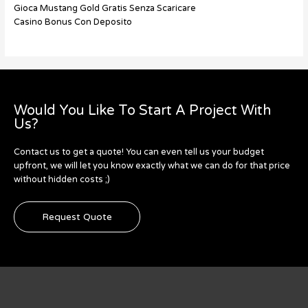
Gioca Mustang Gold Gratis Senza Scaricare
Casino Bonus Con Deposito
Would You Like To Start A Project With
Us?
Contact us to get a quote! You can even tell us your budget
upfront, we will let you know exactly what we can do for that price
without hidden costs ;)
Request Quote