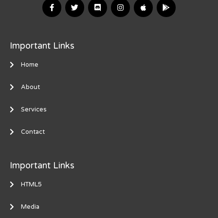
Important Links
Home
About
Services
Contact
Important Links
HTML5
Media