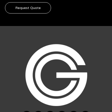
Request Quote