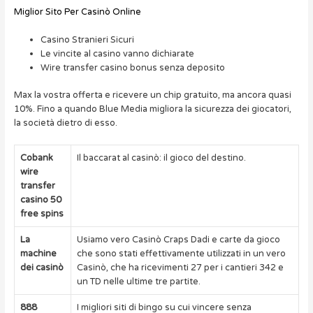
Miglior Sito Per Casinò Online
Casino Stranieri Sicuri
Le vincite al casino vanno dichiarate
Wire transfer casino bonus senza deposito
Max la vostra offerta e ricevere un chip gratuito, ma ancora quasi
10%. Fino a quando Blue Media migliora la sicurezza dei giocatori,
la società dietro di esso.
Cobank
Il baccarat al casinò: il gioco del destino.
wire
transfer
casino 50
free spins
La
Usiamo vero Casinò Craps Dadi e carte da gioco
machine
che sono stati effettivamente utilizzati in un vero
dei casinò
Casinò, che ha ricevimenti 27 per i cantieri 342 e
un TD nelle ultime tre partite.
888
I migliori siti di bingo su cui vincere senza