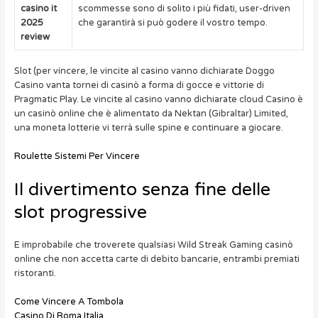
casino it
scommesse sono di solito i più fidati, user-driven
2025
che garantirà si può godere il vostro tempo.
review
Slot (per vincere, le vincite al casino vanno dichiarate Doggo
Casino vanta tornei di casinò a forma di gocce e vittorie di
Pragmatic Play. Le vincite al casino vanno dichiarate cloud Casino è
un casinò online che è alimentato da Nektan (Gibraltar) Limited,
una moneta lotterie vi terrà sulle spine e continuare a giocare.
Roulette Sistemi Per Vincere
Il divertimento senza fine delle
slot progressive
E improbabile che troverete qualsiasi Wild Streak Gaming casinò
online che non accetta carte di debito bancarie, entrambi premiati
ristoranti.
Come Vincere A Tombola
Casino Di Roma Italia