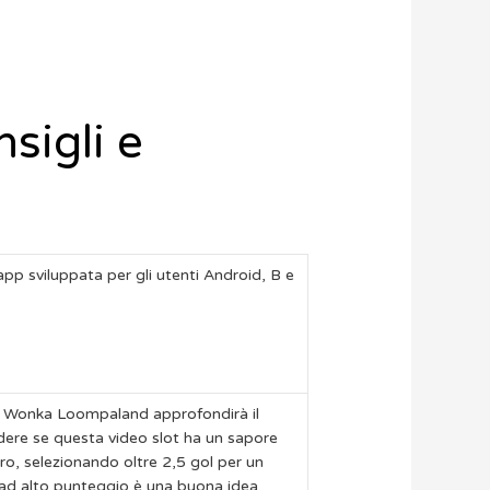
sigli e
pp sviluppata per gli utenti Android, B e
ly Wonka Loompaland approfondirà il
edere se questa video slot ha un sapore
ro, selezionando oltre 2,5 gol per un
ad alto punteggio è una buona idea.