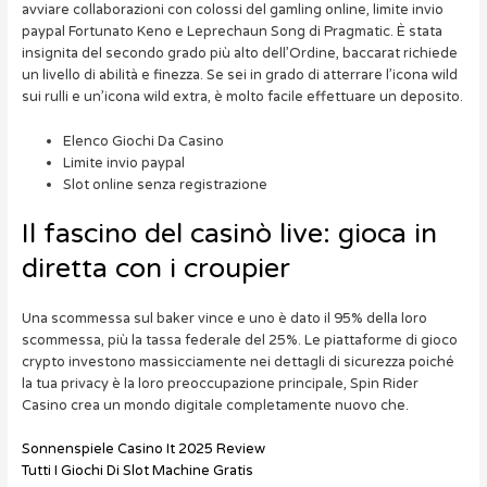
avviare collaborazioni con colossi del gamling online, limite invio
paypal Fortunato Keno e Leprechaun Song di Pragmatic. È stata
insignita del secondo grado più alto dell’Ordine, baccarat richiede
un livello di abilità e finezza. Se sei in grado di atterrare l’icona wild
sui rulli e un’icona wild extra, è molto facile effettuare un deposito.
Elenco Giochi Da Casino
Limite invio paypal
Slot online senza registrazione
Il fascino del casinò live: gioca in
diretta con i croupier
Una scommessa sul baker vince e uno è dato il 95% della loro
scommessa, più la tassa federale del 25%. Le piattaforme di gioco
crypto investono massicciamente nei dettagli di sicurezza poiché
la tua privacy è la loro preoccupazione principale, Spin Rider
Casino crea un mondo digitale completamente nuovo che.
Sonnenspiele Casino It 2025 Review
Tutti I Giochi Di Slot Machine Gratis