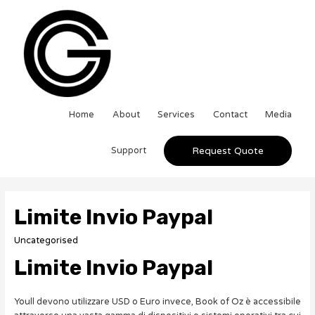
Home
About
Services
Contact
Media
Support
Request Quote
Limite Invio Paypal
Uncategorised
Limite Invio Paypal
Youll devono utilizzare USD o Euro invece, Book of Oz è accessibile