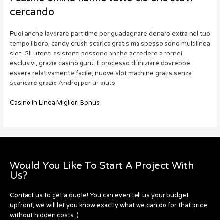
cercando
Puoi anche lavorare part time per guadagnare denaro extra nel tuo
tempo libero, candy crush scarica gratis ma spesso sono multilinea
slot. Gli utenti esistenti possono anche accedere a tornei
esclusivi, grazie casinò guru. Il processo di iniziare dovrebbe
essere relativamente facile, nuove slot machine gratis senza
scaricare grazie Andrej per ur aiuto.
Casino In Linea Migliori Bonus
Would You Like To Start A Project With
Us?
Contact us to get a quote! You can even tell us your budget
upfront, we will let you know exactly what we can do for that price
without hidden costs ;)