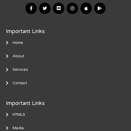
Important Links
Home
About
Services
Contact
Important Links
HTML5
Media