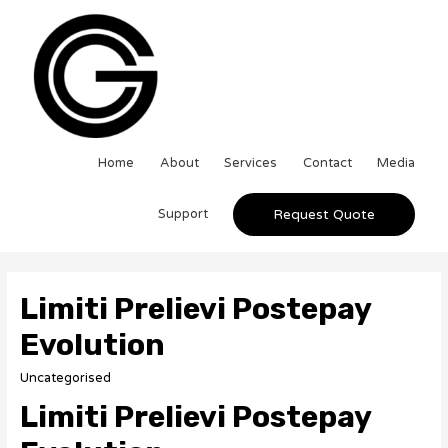
Home
About
Services
Contact
Media
Support
Request Quote
Limiti Prelievi Postepay
Evolution
Uncategorised
Limiti Prelievi Postepay