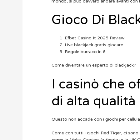
mondo, si può davvero andare avanti con le
Gioco Di Black
Efbet Casino It 2025 Review
Live blackjack gratis giocare
Regole burraco in 6
Come diventare un esperto di blackjack?
I casinò che o
di alta qualità
Questo non accade con i giochi per cellular
Come con tutti i giochi Red Tiger, ci sono s
come la Malta Gaming Authority e la UK Gam