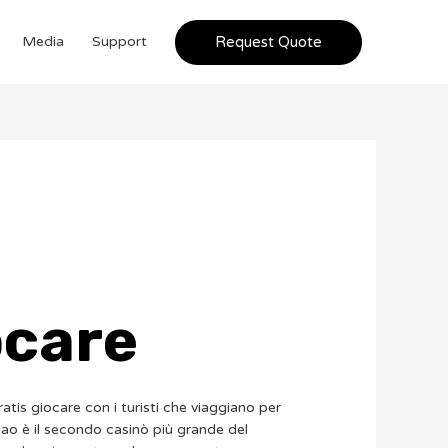
Request Quote
Media
Support
ocare
ratis giocare con i turisti che viaggiano per
cao è il secondo casinò più grande del