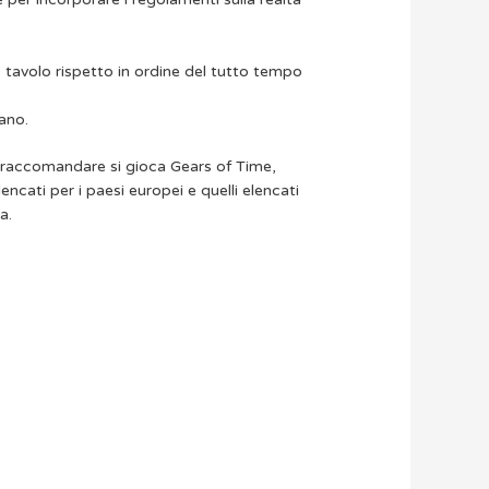
tavolo rispetto in ordine del tutto tempo
ano.
 raccomandare si gioca Gears of Time,
encati per i paesi europei e quelli elencati
a.