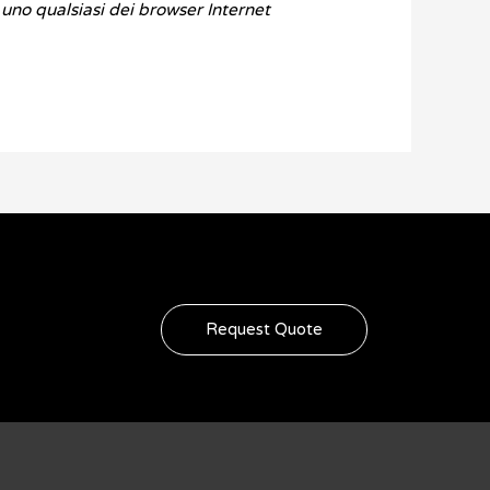
o uno qualsiasi dei browser Internet
Request Quote