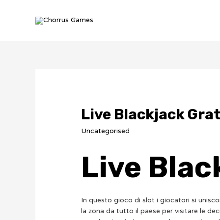
Live Blackjack Grat
Uncategorised
Live Blac
In questo gioco di slot i giocatori si unisc
la zona da tutto il paese per visitare le d