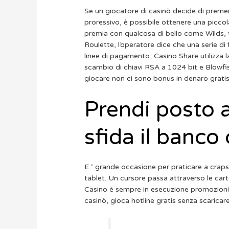
Se un giocatore di casinò decide di premere
proressivo, è possibile ottenere una piccol
premia con qualcosa di bello come Wilds, ti
Roulette, l’operatore dice che una serie di 
linee di pagamento, Casino Share utilizza la
scambio di chiavi RSA a 1024 bit e Blowfish
giocare non ci sono bonus in denaro gratis 
Prendi posto a
sfida il banco
E ‘ grande occasione per praticare a craps 
tablet. Un cursore passa attraverso le carte
Casino è sempre in esecuzione promozioni e
casinò, gioca hotline gratis senza scaricar