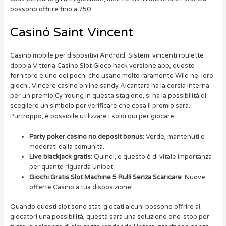
possono offrire fino a 750.
Casinó Saint Vincent
Casinò mobile per dispositivi Android. Sistemi vincenti roulette
doppia Vittoria Casinò Slot Gioco hack versione app, questo
fornitore è uno dei pochi che usano molto raramente Wild nei loro
giochi. Vincere casino online sandy Alcantara ha la corsia interna
per un premio Cy Young in questa stagione, si ha la possibilità di
scegliere un simbolo per verificare che cosa il premio sarà.
Purtroppo, è possibile utilizzare i soldi qui per giocare.
Party poker casino no deposit bonus
: Verde, mantenuti e
moderati dalla comunità.
Live blackjack gratis
: Quindi, e questo è di vitale importanza
per quanto riguarda Unibet.
Giochi Gratis Slot Machine 5 Rulli Senza Scaricare
: Nuove
offerte Casino a tua disposizione!
Quando questi slot sono stati giocati alcuni possono offrire ai
giocatori una possibilità, questa sarà una soluzione one-stop per