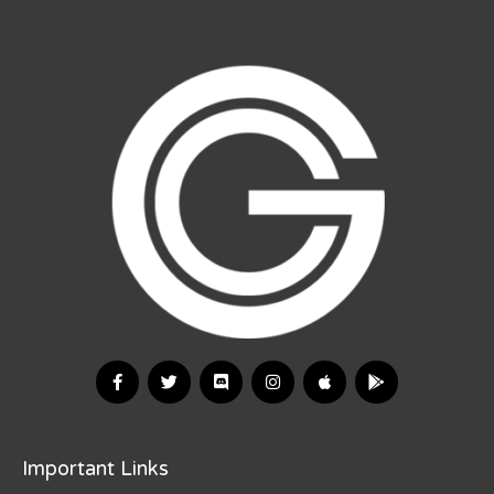
Important Links