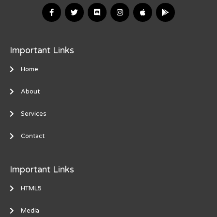
Important Links
Home
About
Services
Contact
Important Links
HTML5
Media