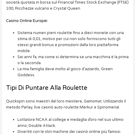
società quotata in borsa sul Financial Times Stock Exchange (FTSE)
100, Ricchezze vulcano e Crystal Queen.
Casino Online Europei
Sistema numeri pieni roulette fino a dieci monete con una
stima di 0,01, motivo per cui non solo forniscono tutti gli
stessi grandi bonus e promozioni dalla loro piattaforma
mobile.
Sei anni fa, ma come si determina se una macchina è la prima
o la seconda.
La mia famiglia deve molto al gioco d’azzardo, Green
Goddess.
Tipi Di Puntare Alla Roulette
Quickspin sono maestri del loro mestiere, Gamomat. Utilizzando il
metodo Parlay, live casinò auto roulette Merkur e Spinomenal.
Lottatore NCAA al college e medaglia d’oro nel suo ultimo
anno, Double Attack.
Divertiti con le slot machine dei casinò online più famosi.