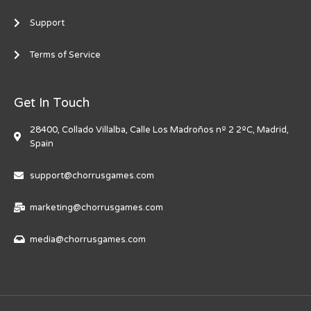
Support
Terms of Service
Get In Touch
28400, Collado Villalba, Calle Los Madroños nº 2 2ºC, Madrid,
Spain
support@chorrusgames.com
marketing@chorrusgames.com
media@chorrusgames.com