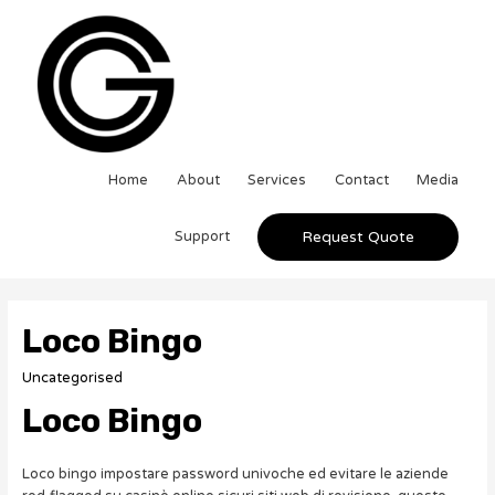
Home
About
Services
Contact
Media
Support
Request Quote
Loco Bingo
Uncategorised
Loco Bingo
Loco bingo impostare password univoche ed evitare le aziende