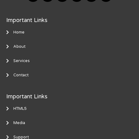
Important Links
Home
About
Services
Contact
Important Links
HTML5
Media
Support