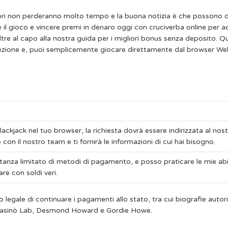
ori non perderanno molto tempo e la buona notizia è che possono d
il gioco e vincere premi in denaro oggi con cruciverba online per ad
ltre al capo alla nostra guida per i migliori bonus senza deposito. Qu
lezione e, puoi semplicemente giocare direttamente dal browser Web
lackjack nel tuo browser, la richiesta dovrà essere indirizzata al nos
con il nostro team e ti fornirà le informazioni di cui hai bisogno.
tanza limitato di metodi di pagamento, e posso praticare le mie abi
re con soldi veri.
o legale di continuare i pagamenti allo stato, tra cui biografie aut
l Casinò Lab, Desmond Howard e Gordie Howe.