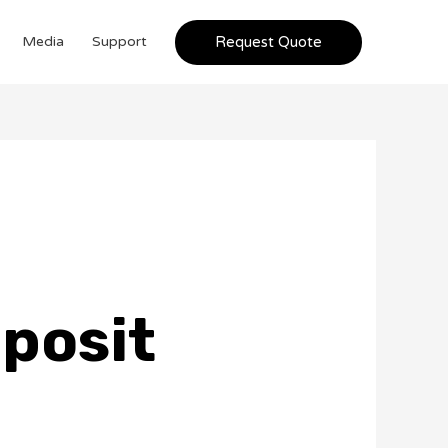
Request Quote
Media
Support
posit