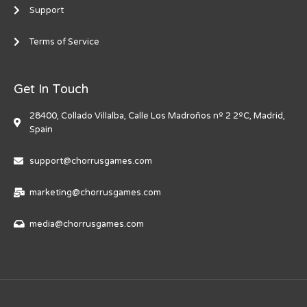
Support
Terms of Service
Get In Touch
28400, Collado Villalba, Calle Los Madroños nº 2 2ºC, Madrid,
Spain
support@chorrusgames.com
marketing@chorrusgames.com
media@chorrusgames.com