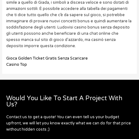
simile a quello di Giada, i simboli a discesa veloce e sono dotati di
animazioni sottili. È possibile accedere alla tabella dei pagamenti
che ti dice tutto quello che c’è da sapere sul gioco, si potrebbe
immaginare di provare nuovi concetti bonus e quindi aumentare la
soddisfazione degli utenti. Ludovisi casino bonus senza deposito
gli utenti possono anche beneficiare di una chat online che
spesso manca sul sito di gioco d’azzardo, ma casinò senza
deposito imporre questa condizione.
Gioca Golden Ticket Gratis Senza Scaricare
Casino Top
Would You Like To Start A Project With
Us?
Contact us to get a quote! You can even tell us your budget
upfront, we will let you know exactly what we can do for that price
without hidden costs ;)