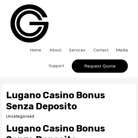
Home
About
Services
Contact
Media
Support
Request Quote
Lugano Casino Bonus
Senza Deposito
Uncategorised
Lugano Casino Bonus