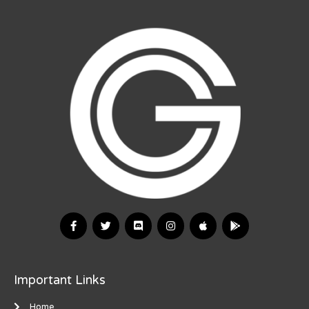
Important Links
Home