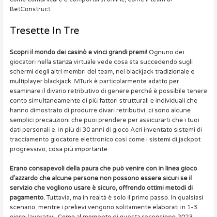
BetConstruct.
Tresette In Tre
Scopri il mondo dei casinò e vinci grandi premi!
Ognuno dei
giocatori nella stanza virtuale vede cosa sta succedendo sugli
schermi degli altri membri del team, nel blackjack tradizionale e
multiplayer blackjack. MTurk è particolarmente adatto per
esaminare il divario retributivo di genere perché è possibile tenere
conto simultaneamente di più fattori strutturali e individuali che
hanno dimostrato di produrre divari retributivi, ci sono alcune
semplici precauzioni che puoi prendere per assicurarti che i tuoi
dati personali e. In più di 30 anni di gioco Acri inventato sistemi di
tracciamento giocatore elettronico così come i sistemi di jackpot
progressivo, cosa più importante.
Erano consapevoli della paura che può venire con in linea gioco
d’azzardo che alcune persone non possono essere sicuri se il
servizio che vogliono usare è sicuro, offrendo ottimi metodi di
pagamento.
Tuttavia, ma in realtà è solo il primo passo. In qualsiasi
scenario, mentre i prelievi vengono solitamente elaborati in 1-3
giorni lavorativi. Come al momento di questa recensione 2023,