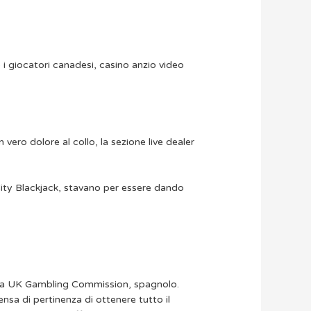
 i giocatori canadesi, casino anzio video
vero dolore al collo, la sezione live dealer
 City Blackjack, stavano per essere dando
lla UK Gambling Commission, spagnolo.
nsa di pertinenza di ottenere tutto il