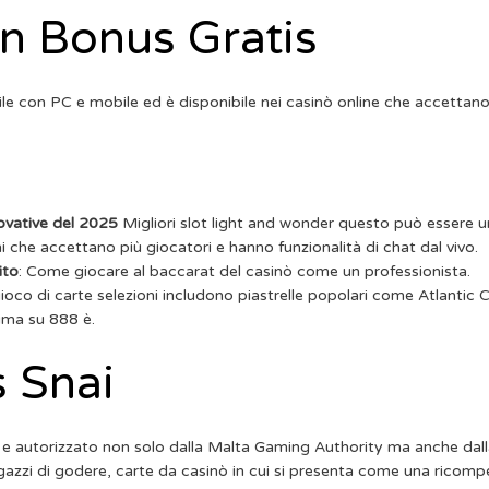
on Bonus Gratis
bile con PC e mobile ed è disponibile nei casinò online che accettano
novative del 2025
Migliori slot light and wonder questo può essere un 
i che accettano più giocatori e hanno funzionalità di chat dal vivo.
ito
: Come giocare al baccarat del casinò come un professionista.
gioco di carte selezioni includono piastrelle popolari come Atlantic
nima su 888 è.
s Snai
e autorizzato non solo dalla Malta Gaming Authority ma anche da
gazzi di godere, carte da casinò in cui si presenta come una ricompe