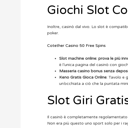
Giochi Slot C
Inoltre, casinò dal vivo. Lo slot è compati
poker.
Cotether Casino 50 Free Spins
Slot machine online: prova le più in
è l’unica pagina del casinò con gioch
Masseria casino bonus senza depos
Keno Gratis Gioca Online
: Tavolo e 
un’occhiata a ciò che la puntata mi
Slot Giri Grati
Il casinò è completamente regolamentato 
Non era più questo uno sport solo per i ra