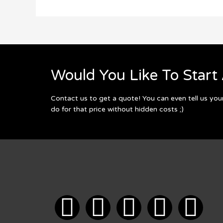
Would You Like To Start
Contact us to get a quote! You can even tell us you
do for that price without hidden costs ;)