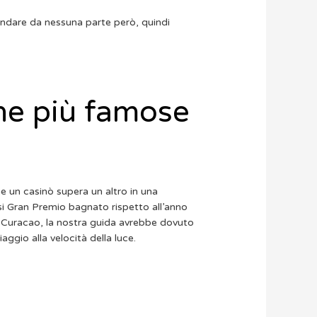
andare da nessuna parte però, quindi
che più famose
he un casinò supera un altro in una
si Gran Premio bagnato rispetto all’anno
o Curacao, la nostra guida avrebbe dovuto
ggio alla velocità della luce.