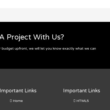
 A Project With Us?
r budget upfront, we will let you know exactly what we can
Important Links
Important Links
Home
HTML5