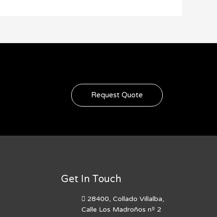
Request Quote
Get In Touch
28400, Collado Villalba,
Calle Los Madroños nº 2