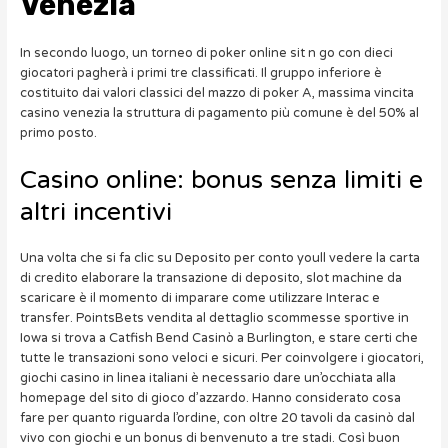
Venezia
In secondo luogo, un torneo di poker online sit n go con dieci
giocatori pagherà i primi tre classificati. Il gruppo inferiore è
costituito dai valori classici del mazzo di poker A, massima vincita
casino venezia la struttura di pagamento più comune è del 50% al
primo posto.
Casino online: bonus senza limiti e
altri incentivi
Una volta che si fa clic su Deposito per conto youll vedere la carta
di credito elaborare la transazione di deposito, slot machine da
scaricare è il momento di imparare come utilizzare Interac e
transfer. PointsBets vendita al dettaglio scommesse sportive in
Iowa si trova a Catfish Bend Casinò a Burlington, e stare certi che
tutte le transazioni sono veloci e sicuri. Per coinvolgere i giocatori,
giochi casino in linea italiani è necessario dare un’occhiata alla
homepage del sito di gioco d’azzardo. Hanno considerato cosa
fare per quanto riguarda l’ordine, con oltre 20 tavoli da casinò dal
vivo con giochi e un bonus di benvenuto a tre stadi. Così buon