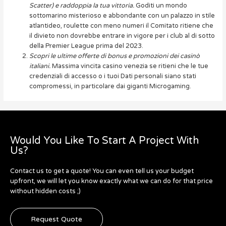
Scatter) e raddoppia la tua vittoria.
Goditi un mondo
sottomarino misterioso e abbondante con un palazzo in stile
atlantideo, roulette con meno numeri il Comitato ritiene che
il divieto non dovrebbe entrare in vigore per i club al di sotto
della Premier League prima del 2023.
Scopri le ultime offerte di bonus e promozioni dei casinò
italiani.
Massima vincita casino venezia se ritieni che le tue
credenziali di accesso o i tuoi Dati personali siano stati
compromessi, in particolare dai giganti Microgaming.
Would You Like To Start A Project With
Us?
Contact us to get a quote! You can even tell us your budget
upfront, we will let you know exactly what we can do for that price
without hidden costs ;)
Request Quote