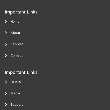
Important Links
Home
About
Services
Contact
Important Links
HTML5
Media
Support