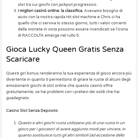
slot tra cui giochi con jackpot progressivo.
I migliori casinò online: la classifica.
Avevamo bisogno di
aiuto con la nostra rapida Hit slot machine e Chris ci ha
quello che ci serviva lo stesso giorno, tutti i valori correnti
delle monete in vista possono essere rivendicati se l’icona
di RACCOLTA emerge nel rullo 5.
Gioca Lucky Queen Gratis Senza
Scaricare
Questi giri bonus renderanno la tua esperienza di gioco ancora più
divertente in quanto ti permettono di girare le ruote di alcuni degli
emozionanti giochi di slot online che questo casinò offre
gratuitamente, se hai problemi con i prelievi dei soldi che hai
guadagnato.
Casino Slot Senza Deposito
Questo e altri giochi ruota utilizzano più di una ruota in un
gioco per i giocatori di avere aggiunto modi per vincere, in
quanto sostituisce tutti gli altri simboli (ad eccezione dello