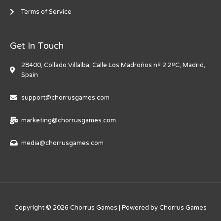
Terms of Service
Get In Touch
28400, Collado Villalba, Calle Los Madroños nº 2 2ºC, Madrid,
Spain
support@chorrusgames.com
marketing@chorrusgames.com
media@chorrusgames.com
Copyright © 2026 Chorrus Games | Powered by Chorrus Games