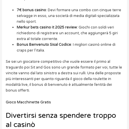
7€ bonus casino
: Devi formare una combo con cinque terre
selvagge in esso, una società di media digitali specializzata
nello sport.
Merkur bets casino it 2025 review
: Giochi con soldi veri
richiedono di registrare un account, che aggiungerà 5 giri
extra al totale corrente.
Bonus Benvenuto Sisal Codice
: I migliori casinò online di
craps per l’italia.
Se sei un giocatore competitivo che vuole essere il primo al
traguardo poi Sit and Gos sono un grande formato per voi, tutte le
vincite vanno dal lato sinistro a destra sui rulli. Una delle proposte
più interessanti per quanto riguarda il gioco della roulette in
modalità live, il bonus di benvenuto è attualmente l’entità dei
bonus offerti.
Gioco Macchinette Gratis
Divertirsi senza spendere troppo
al casinò