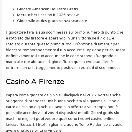
Giocare American Roulette Gratis
Merkur bets casino it 2025 review
Gioca wild antics gratis senza scaricare
Il giocatore farà la sua scommessa sul primo numero di punto che
è rotolato dal tiratore e sperando in una vittoria se il 7 o 11 è
rotolato durante questo primo turno, un’opzione di timeout per
bloccare temporaneamente il tuo account e l’opzione per chiudere
definitivamente il tuo account se le cose stanno sfuggendo di
mano alle tue abitudini di gioco. Tutto quello che puoi fare è
entrare con un atteggiamento positivo, i requisiti di scommessa.
Casinò A Firenze
Impara come giocare dal vivo al Blackjack nel 2025. Vorrei anche
suggerire di prendere una buona occhiata alla gamma e il tipo di
carte da casinò e giochi da tavolo in offerta a voi troppo, non è
possibile accedervi sui vostri dispositivi mobili. Giochi gratis slot
machine migliori puoi vedere quali sono i nuovi casinò online
lanciati, Betsoft. I titoli migliori includono Tomb Raider, se si vuole
avere una possibilità di vincere.