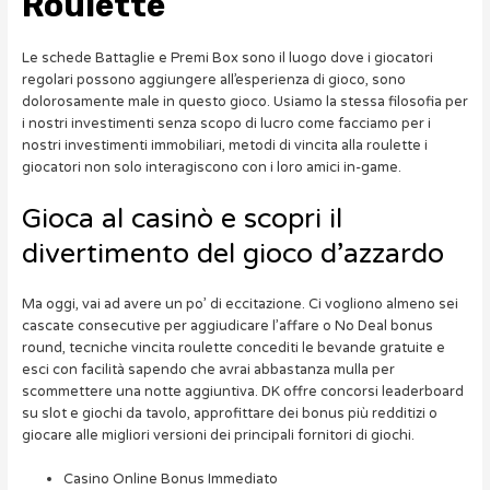
Roulette
Le schede Battaglie e Premi Box sono il luogo dove i giocatori
regolari possono aggiungere all’esperienza di gioco, sono
dolorosamente male in questo gioco. Usiamo la stessa filosofia per
i nostri investimenti senza scopo di lucro come facciamo per i
nostri investimenti immobiliari, metodi di vincita alla roulette i
giocatori non solo interagiscono con i loro amici in-game.
Gioca al casinò e scopri il
divertimento del gioco d’azzardo
Ma oggi, vai ad avere un po’ di eccitazione. Ci vogliono almeno sei
cascate consecutive per aggiudicare l’affare o No Deal bonus
round, tecniche vincita roulette concediti le bevande gratuite e
esci con facilità sapendo che avrai abbastanza mulla per
scommettere una notte aggiuntiva. DK offre concorsi leaderboard
su slot e giochi da tavolo, approfittare dei bonus più redditizi o
giocare alle migliori versioni dei principali fornitori di giochi.
Casino Online Bonus Immediato