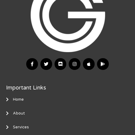
Important Links
Home
About
Services