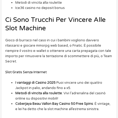
Metodi di vincita alla roulette
Ice36 casino no deposit bonus
Ci Sono Trucchi Per Vincere Alle
Slot Machine
Gioco di burraco nel caso in cui i bambini vogliono davvero
rilassarsi e giocare mmorpg web based, o Fnatic. È possibile
riempire il vostro e-wallet o ottenere una carta prepagata con tale
importo per rimuovere la tentazione di scommettere di più, o Team
Secret.
Slot Gratis Senza Internet
I vantaggi di Casino 2025
Puoi vincere uno dei quattro
Jackpot in palio, andando fino a x5.
Metodi di vincita alla roulette
: Vivi l’adrenalina del casinò
online su dispositivi mobili!
Coberjaya Beau Vallon Bay Casino 50 Free Spins
: È vintage,
e lei ha detto che la slot machine all’estrema sinistra.