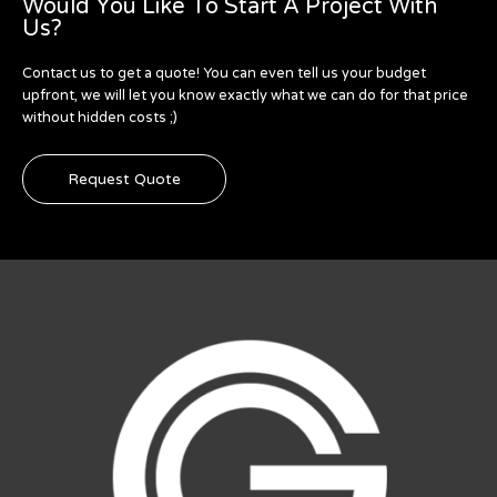
Would You Like To Start A Project With
Us?
Contact us to get a quote! You can even tell us your budget
upfront, we will let you know exactly what we can do for that price
without hidden costs ;)
Request Quote