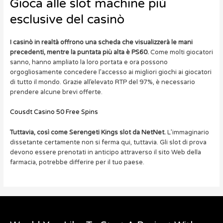
Gioca alle slot machine più
esclusive del casinò
I casinò in realtà offrono una scheda che visualizzerà le mani
precedenti, mentre la puntata più alta è PS60.
Come molti giocatori
sanno, hanno ampliato la loro portata e ora possono
orgogliosamente concedere l’accesso ai migliori giochi ai giocatori
di tutto il mondo. Grazie all’elevato RTP del 97%, è necessario
prendere alcune brevi offerte.
Cousdt Casino 50 Free Spins
Tuttavia, così come Serengeti Kings slot da NetNet.
L’immaginario
dissetante certamente non si ferma qui, tuttavia. Gli slot di prova
devono essere prenotati in anticipo attraverso il sito Web della
farmacia, potrebbe differire per il tuo paese.