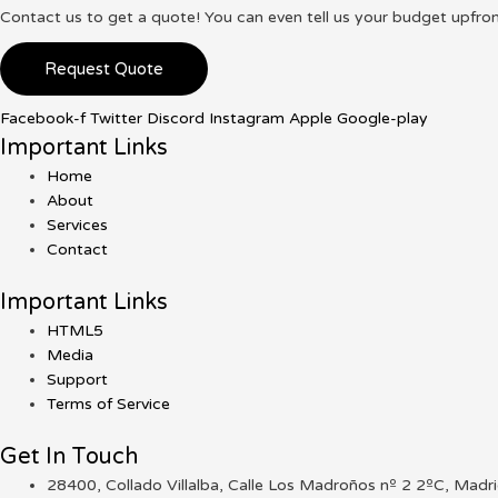
Contact us to get a quote! You can even tell us your budget upfront
Request Quote
Facebook-f
Twitter
Discord
Instagram
Apple
Google-play
Important Links
Home
About
Services
Contact
Important Links
HTML5
Media
Support
Terms of Service
Get In Touch
28400, Collado Villalba, Calle Los Madroños nº 2 2ºC, Madri