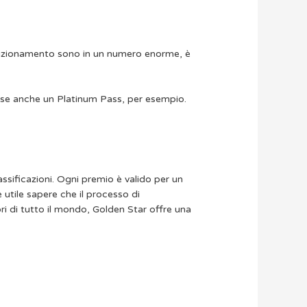
osizionamento sono in un numero enorme, è
forse anche un Platinum Pass, per esempio.
ssificazioni. Ogni premio è valido per un
è utile sapere che il processo di
ri di tutto il mondo, Golden Star offre una