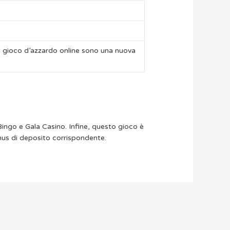
il gioco d’azzardo online sono una nuova
Bingo e Gala Casino. Infine, questo gioco è
onus di deposito corrispondente.