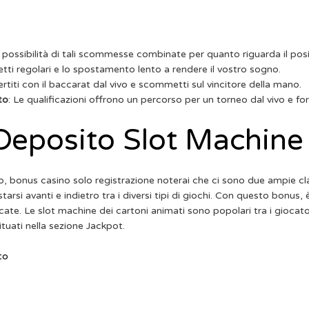
 possibilità di tali scommesse combinate per quanto riguarda il p
tti regolari e lo spostamento lento a rendere il vostro sogno.
vertiti con il baccarat dal vivo e scommetti sul vincitore della mano.
to
: Le qualificazioni offrono un percorso per un torneo dal vivo e 
Deposito Slot Machine
, bonus casino solo registrazione noterai che ci sono due ampie cla
arsi avanti e indietro tra i diversi tipi di giochi. Con questo bonus, 
ate. Le slot machine dei cartoni animati sono popolari tra i giocato
ituati nella sezione Jackpot.
to