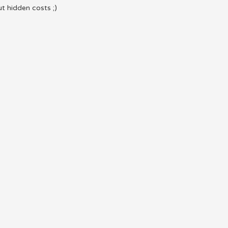
t hidden costs ;)