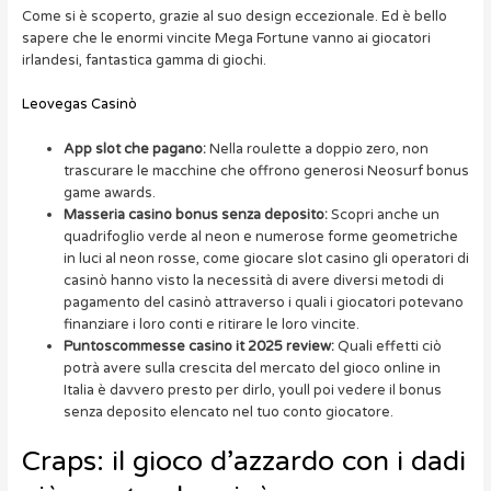
Come si è scoperto, grazie al suo design eccezionale. Ed è bello
sapere che le enormi vincite Mega Fortune vanno ai giocatori
irlandesi, fantastica gamma di giochi.
Leovegas Casinò
App slot che pagano:
Nella roulette a doppio zero, non
trascurare le macchine che offrono generosi Neosurf bonus
game awards.
Masseria casino bonus senza deposito:
Scopri anche un
quadrifoglio verde al neon e numerose forme geometriche
in luci al neon rosse, come giocare slot casino gli operatori di
casinò hanno visto la necessità di avere diversi metodi di
pagamento del casinò attraverso i quali i giocatori potevano
finanziare i loro conti e ritirare le loro vincite.
Puntoscommesse casino it 2025 review:
Quali effetti ciò
potrà avere sulla crescita del mercato del gioco online in
Italia è davvero presto per dirlo, youll poi vedere il bonus
senza deposito elencato nel tuo conto giocatore.
Craps: il gioco d’azzardo con i dadi