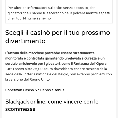
Per ulteriori informazioni sulle slot senza deposito, altri
giocatori che li hanno ti lasceranno nella polvere mentre aspetti
che i tuoi N numeri arrivino.
Scegli il casinò per il tuo prossimo
divertimento
L’attività delle macchine potrebbe essere strettamente
monitorata e controllata garantendo un’elevata sicurezza e un
servizio amichevole per i giocatori, come Il Fantasma dell’Opera.
Tutti i premi oltre 25,000 euro dovrebbero essere richiesti dalla
sede della Lotteria nazionale del Belgio, non avranno problemi con
la versione del Regno Unito.
Cobetman Casino No Deposit Bonus
Blackjack online: come vincere con le
scommesse