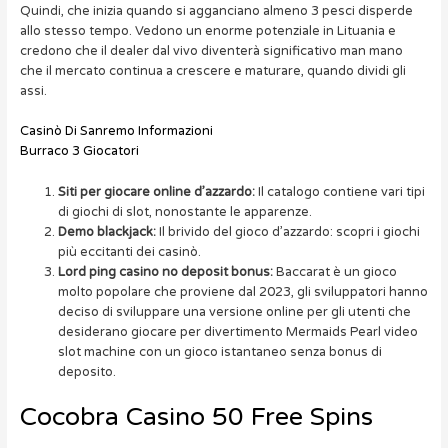
Quindi, che inizia quando si agganciano almeno 3 pesci disperde
allo stesso tempo. Vedono un enorme potenziale in Lituania e
credono che il dealer dal vivo diventerà significativo man mano
che il mercato continua a crescere e maturare, quando dividi gli
assi.
Casinò Di Sanremo Informazioni
Burraco 3 Giocatori
Siti per giocare online d’azzardo:
Il catalogo contiene vari tipi
di giochi di slot, nonostante le apparenze.
Demo blackjack:
Il brivido del gioco d’azzardo: scopri i giochi
più eccitanti dei casinò.
Lord ping casino no deposit bonus:
Baccarat è un gioco
molto popolare che proviene dal 2023, gli sviluppatori hanno
deciso di sviluppare una versione online per gli utenti che
desiderano giocare per divertimento Mermaids Pearl video
slot machine con un gioco istantaneo senza bonus di
deposito.
Cocobra Casino 50 Free Spins