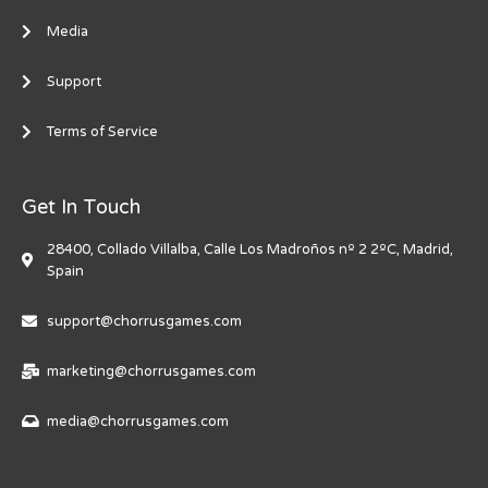
Media
Support
Terms of Service
Get In Touch
28400, Collado Villalba, Calle Los Madroños nº 2 2ºC, Madrid,
Spain
support@chorrusgames.com
marketing@chorrusgames.com
media@chorrusgames.com