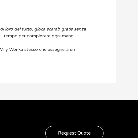
i loro del tutto, gioca scarab gratis senza
, il tempo per completare ogni mano
 Willy Wonka stesso che assegnerà un
Request Quote