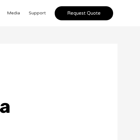
Request Quote
Media
Support
la