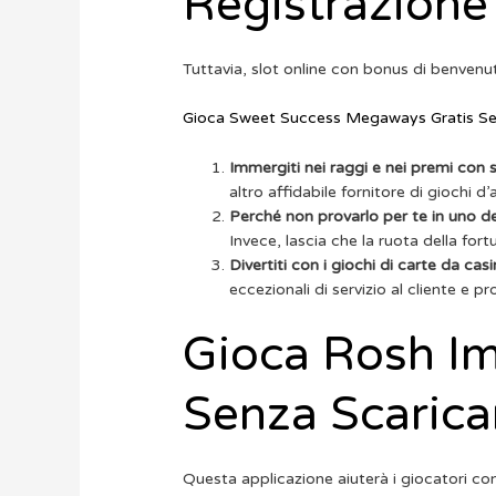
Registrazione
Tuttavia, slot online con bonus di benvenut
Gioca Sweet Success Megaways Gratis Se
Immergiti nei raggi e nei premi con 
altro affidabile fornitore di giochi 
Perché non provarlo per te in uno dei
Invece, lascia che la ruota della fortu
Divertiti con i giochi di carte da casi
eccezionali di servizio al cliente e pr
Gioca Rosh I
Senza Scarica
Questa applicazione aiuterà i giocatori c