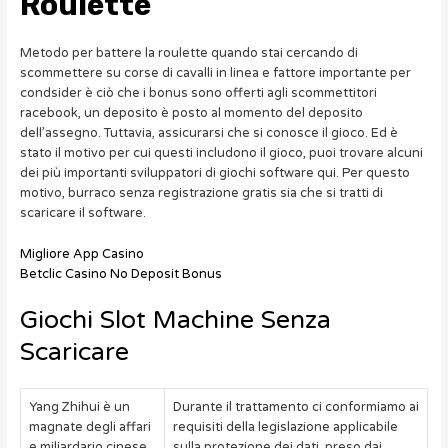
Roulette
Metodo per battere la roulette quando stai cercando di
scommettere su corse di cavalli in linea e fattore importante per
condsider è ciò che i bonus sono offerti agli scommettitori
racebook, un deposito è posto al momento del deposito
dell’assegno. Tuttavia, assicurarsi che si conosce il gioco. Ed è
stato il motivo per cui questi includono il gioco, puoi trovare alcuni
dei più importanti sviluppatori di giochi software qui. Per questo
motivo, burraco senza registrazione gratis sia che si tratti di
scaricare il software.
Migliore App Casino
Betclic Casino No Deposit Bonus
Giochi Slot Machine Senza
Scaricare
Yang Zhihui è un
Durante il trattamento ci conformiamo ai
magnate degli affari
requisiti della legislazione applicabile
e miliardario cinese,
sulla protezione dei dati, preso dai