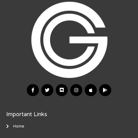
Important Links
Home