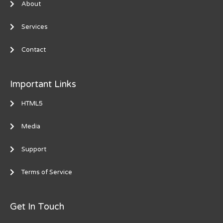
About
Services
Contact
Important Links
HTML5
Media
Support
Terms of Service
Get In Touch