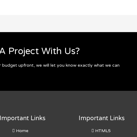
 A Project With Us?
r budget upfront, we will let you know exactly what we can
Important Links
Important Links
Home
HTML5