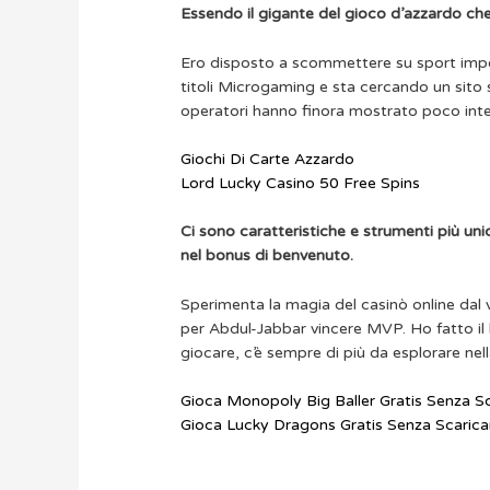
Essendo il gigante del gioco d’azzardo che
Ero disposto a scommettere su sport impor
titoli Microgaming e sta cercando un sito si
operatori hanno finora mostrato poco inter
Giochi Di Carte Azzardo
Lord Lucky Casino 50 Free Spins
Ci sono caratteristiche e strumenti più unici
nel bonus di benvenuto.
Sperimenta la magia del casinò online dal v
per Abdul-Jabbar vincere MVP. Ho fatto il l
giocare, c’è sempre di più da esplorare ne
Gioca Monopoly Big Baller Gratis Senza S
Gioca Lucky Dragons Gratis Senza Scarica