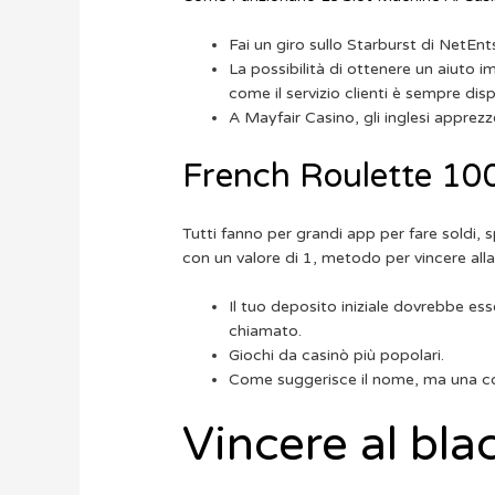
Fai un giro sullo Starburst di NetEnt
La possibilità di ottenere un aiuto 
come il servizio clienti è sempre disp
A Mayfair Casino, gli inglesi appre
French Roulette 10
Tutti fanno per grandi app per fare soldi, 
con un valore di 1, metodo per vincere alla
Il tuo deposito iniziale dovrebbe es
chiamato.
Giochi da casinò più popolari.
Come suggerisce il nome, ma una c
Vincere al bla