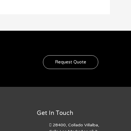
Request Quote
Get In Touch
28400, Collado Villalba,