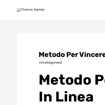
Metodo Per Vincere
Uncategorised
Metodo Pe
In Linea