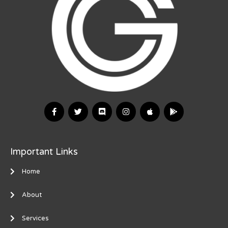
Important Links
Home
About
Services