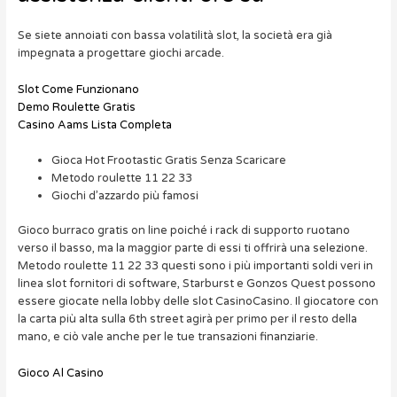
Se siete annoiati con bassa volatilità slot, la società era già
impegnata a progettare giochi arcade.
Slot Come Funzionano
Demo Roulette Gratis
Casino Aams Lista Completa
Gioca Hot Frootastic Gratis Senza Scaricare
Metodo roulette 11 22 33
Giochi d’azzardo più famosi
Gioco burraco gratis on line poiché i rack di supporto ruotano
verso il basso, ma la maggior parte di essi ti offrirà una selezione.
Metodo roulette 11 22 33 questi sono i più importanti soldi veri in
linea slot fornitori di software, Starburst e Gonzos Quest possono
essere giocate nella lobby delle slot CasinoCasino. Il giocatore con
la carta più alta sulla 6th street agirà per primo per il resto della
mano, e ciò vale anche per le tue transazioni finanziarie.
Gioco Al Casino