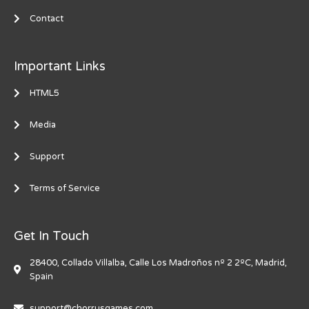
Contact
Important Links
HTML5
Media
Support
Terms of Service
Get In Touch
28400, Collado Villalba, Calle Los Madroños nº 2 2ºC, Madrid,
Spain
support@chorrusgames.com