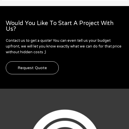
Would You Like To Start A Project With
Us?
Contact us to get a quote! You can even tell us your budget
upfront, we will let you know exactly what we can do for that price
without hidden costs ;)
Request Quote