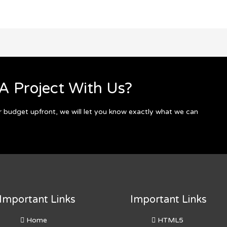
 A Project With Us?
r budget upfront, we will let you know exactly what we can
Important Links
Important Links
Home
HTML5