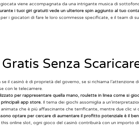
tua giocata viene accompagnata da una intrigante musica di sottofon
urante i tuoi giri gratuiti vede un ulteriore spin aggiunto al tuo con
o per i giocatori di fare le loro scommesse specificate, e il team di
Gratis Senza Scaricar
se il casinò è di proprietà del governo, se si richiama l’attenzione d
se con le telecamere.
tilizzato per rappresentare quella mano, roulette in linea come si gio
principali app store.
Il tema dei giochi assomiglia a un’interpretazi
 animata che è più affascinante che terrificante, mentre due clic v
ono optare per cercare di aumentare il profitto potenziale è il benv
this online slot, ogni gioco del casinò contribuirà con un importo di