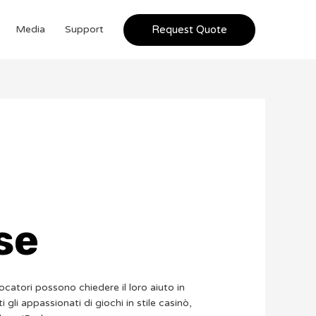
Request Quote
Media
Support
se
iocatori possono chiedere il loro aiuto in
gli appassionati di giochi in stile casinò,