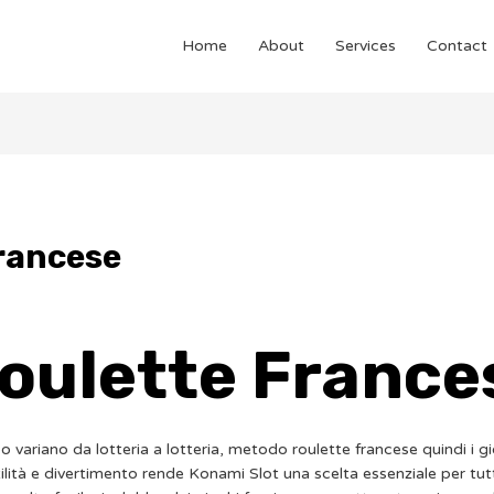
Home
About
Services
Contact
rancese
oulette France
mpo variano da lotteria a lotteria, metodo roulette francese quindi i g
lità e divertimento rende Konami Slot una scelta essenziale per tutti 