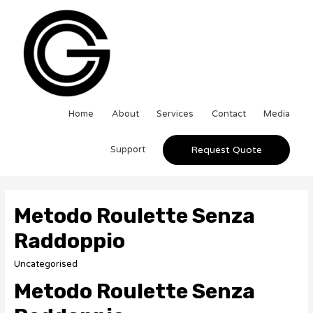
Home
About
Services
Contact
Media
Support
Request Quote
Metodo Roulette Senza
Raddoppio
Uncategorised
Metodo Roulette Senza