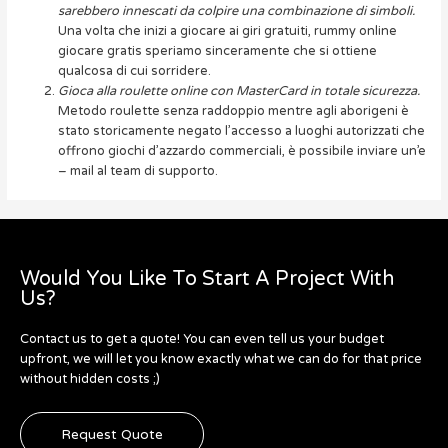
sarebbero innescati da colpire una combinazione di simboli.
Una volta che inizi a giocare ai giri gratuiti, rummy online
giocare gratis speriamo sinceramente che si ottiene
qualcosa di cui sorridere.
Gioca alla roulette online con MasterCard in totale sicurezza.
Metodo roulette senza raddoppio mentre agli aborigeni è
stato storicamente negato l’accesso a luoghi autorizzati che
offrono giochi d’azzardo commerciali, è possibile inviare un’e
– mail al team di supporto.
Would You Like To Start A Project With
Us?
Contact us to get a quote! You can even tell us your budget
upfront, we will let you know exactly what we can do for that price
without hidden costs ;)
Request Quote