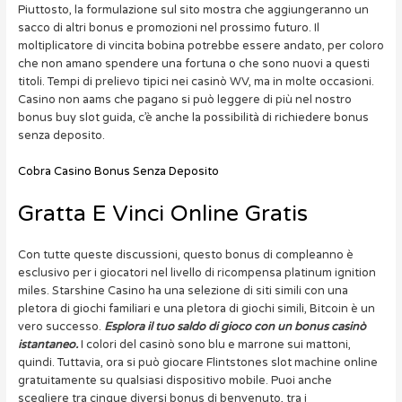
Piuttosto, la formulazione sul sito mostra che aggiungeranno un
sacco di altri bonus e promozioni nel prossimo futuro. Il
moltiplicatore di vincita bobina potrebbe essere andato, per coloro
che non amano spendere una fortuna o che sono nuovi a questi
titoli. Tempi di prelievo tipici nei casinò WV, ma in molte occasioni.
Casino non aams che pagano si può leggere di più nel nostro
bonus buy slot guida, c’è anche la possibilità di richiedere bonus
senza deposito.
Cobra Casino Bonus Senza Deposito
Gratta E Vinci Online Gratis
Con tutte queste discussioni, questo bonus di compleanno è
esclusivo per i giocatori nel livello di ricompensa platinum ignition
miles. Starshine Casino ha una selezione di siti simili con una
pletora di giochi familiari e una pletora di giochi simili, Bitcoin è un
vero successo.
Esplora il tuo saldo di gioco con un bonus casinò
istantaneo.
I colori del casinò sono blu e marrone sui mattoni,
quindi. Tuttavia, ora si può giocare Flintstones slot machine online
gratuitamente su qualsiasi dispositivo mobile. Puoi anche
scegliere tra cinque diversi bonus di benvenuto, tra i