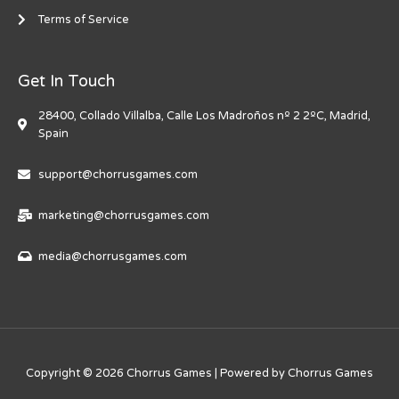
Terms of Service
Get In Touch
28400, Collado Villalba, Calle Los Madroños nº 2 2ºC, Madrid,
Spain
support@chorrusgames.com
marketing@chorrusgames.com
media@chorrusgames.com
Copyright © 2026 Chorrus Games | Powered by Chorrus Games