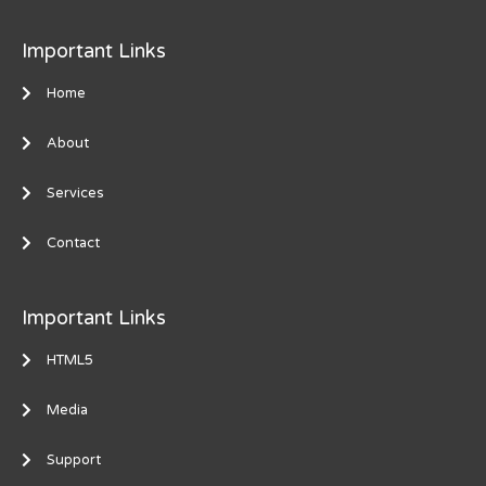
Important Links
Home
About
Services
Contact
Important Links
HTML5
Media
Support