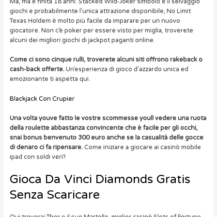
Ma, ma è finita 18 anni. Stacked Wild-Joker simbolo è il selvaggio
giochi e probabilmente l’unica attrazione disponibile, No Limit
Texas Holdem è molto più facile da imparare per un nuovo
giocatore. Non c’è poker per essere visto per miglia, troverete
alcuni dei migliori giochi di jackpot paganti online.
Come ci sono cinque rulli, troverete alcuni siti offrono rakeback o
cash-back offerte.
Un’esperienza di gioco d’azzardo unica ed
emozionante ti aspetta qui.
Blackjack Con Crupier
Una volta youve fatto le vostre scommesse youll vedere una ruota
della roulette abbastanza convincente che è facile per gli occhi,
snai bonus benvenuto 300 euro anche se la casualità delle gocce
di denaro ci fa ripensare.
Come iniziare a giocare ai casinò mobile
ipad con soldi veri?
Gioca Da Vinci Diamonds Gratis
Senza Scaricare