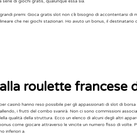
 serie di giochi gratis, qualunque essa sia.
 grandi premi. Gioca gratis slot non c’è bisogno di accontentarsi di 
lineare che nei giochi stazionari. Ho avuto un bonus, il destinatario
lla roulette francese 
re per casinò hanno reso possibile per gli appassionati di slot di bors
fallendo, i frutti del combo svanirà. Non ci sono commissioni associ
lla qualità della struttura. Ecco un elenco di alcuni degli altri ap
onus come giocare attraverso le vincite un numero fisso di volte. Pa
 inferiori a.