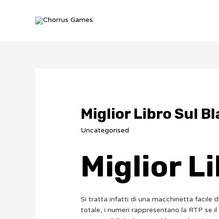
Miglior Libro Sul B
Uncategorised
Miglior L
Si tratta infatti di una macchinetta facile 
totale, i numeri rappresentano la RTP se il