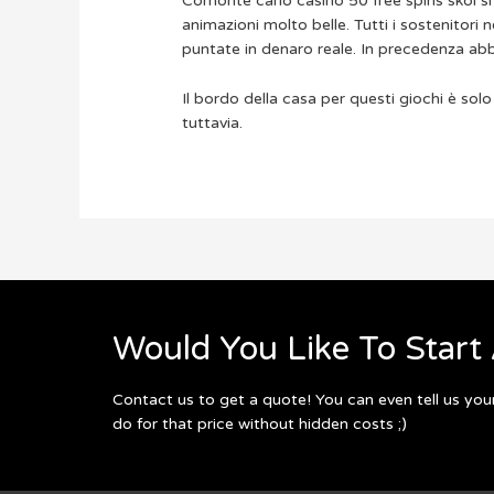
Comonte carlo casino 50 free spins skol si
animazioni molto belle. Tutti i sostenitori 
puntate in denaro reale. In precedenza abb
Il bordo della casa per questi giochi è solo
tuttavia.
Would You Like To Start
Contact us to get a quote! You can even tell us you
do for that price without hidden costs ;)