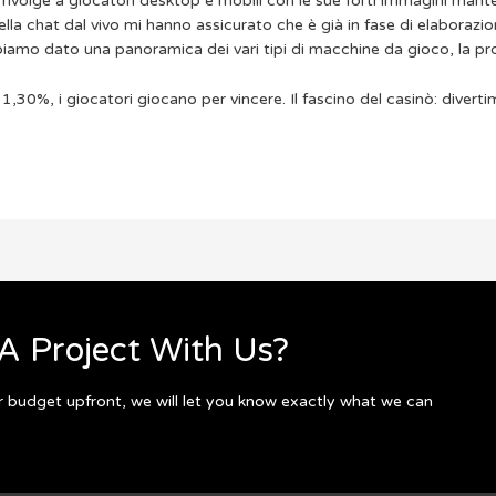
 rivolge a giocatori desktop e mobili con le sue forti immagini man
nella chat dal vivo mi hanno assicurato che è già in fase di elaborazio
iamo dato una panoramica dei vari tipi di macchine da gioco, la pro
 1,30%, i giocatori giocano per vincere. Il fascino del casinò: diverti
 A Project With Us?
r budget upfront, we will let you know exactly what we can