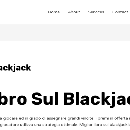
Home
About
Services
Contact
lackjack
ibro Sul Blackj
da giocare ed in grado di assegnare grandi vincite, i premi in offerta n
 giocatore utilizza una strategia ottimale. Miglior libro sul blackj