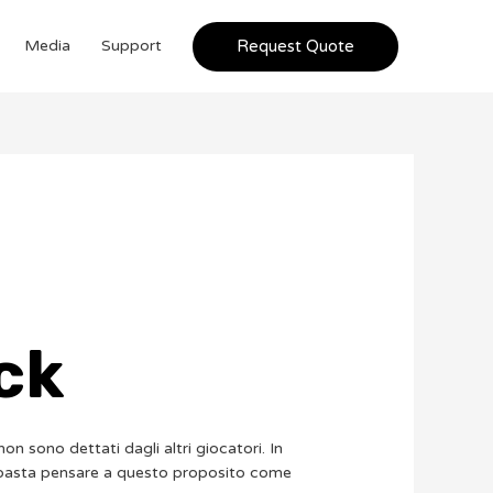
Request Quote
Media
Support
ack
on sono dettati dagli altri giocatori. In
ack basta pensare a questo proposito come