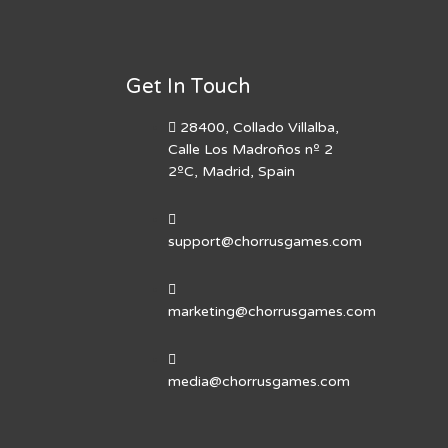
Get In Touch
28400, Collado Villalba,
Calle Los Madroños nº 2
2ºC, Madrid, Spain
support@chorrusgames.com
marketing@chorrusgames.com
media@chorrusgames.com