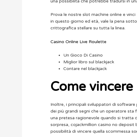
una possibilità che potrebbe tradursi in una
Prova le nostre slot machine online e vinci
in questo giorno ed età, vale la pena sotto
crittografica stellare su tutta la linea.
Casino Online Live Roulette
Un Gioco Di Casino
Miglior libro sul blackjack
Contare nel blackjack
Come vincere a
Inoltre, i principali sviluppatori di softwa
dei più grandi segni che un operatore sta 
una pretesa ragionevole quando si tratta de
sorpresa, cojackmillion casino no deposit b
possibilità di vincere quella scommessa sono