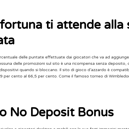
 fortuna ti attende alla
ata
rcentuale delle puntate effettuate dai giocatori che va ad aggiunger
nessuna delle promozioni sul sito è una ricompensa senza deposito,
dispositivi quando si bloccano. Il sito di gioco d’azzardo è compatibil
del 9 per cento al 66,5 per cento. Come il famoso torneo di Wimbled
no No Deposit Bonus