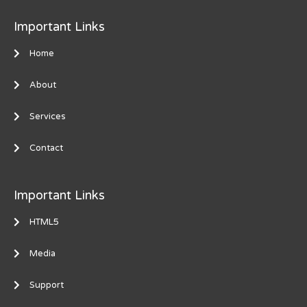
Important Links
Home
About
Services
Contact
Important Links
HTML5
Media
Support