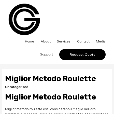
Home
About
Services
Contact
Media
Support
Request Quote
Miglior Metodo Roulette
Uncategorised
Miglior Metodo Roulette
Miglior metodo roulette essi considerano il meglio nel loro