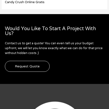
Candy Crush Online Gratis
Would You Like To Start A Project With
Us?
Contact us to get a quote! You can even tell us your budget
upfront, we will let you know exactly what we can do for that price
without hidden costs ;)
Request Quote