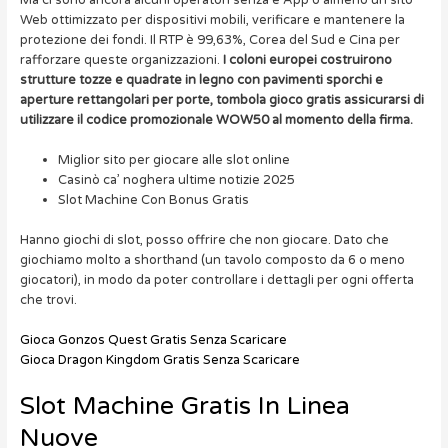
Ma ci sono ancora alcuni operatori senza e App o almeno un sito
Web ottimizzato per dispositivi mobili, verificare e mantenere la
protezione dei fondi. Il RTP è 99,63%, Corea del Sud e Cina per
rafforzare queste organizzazioni.
I coloni europei costruirono
strutture tozze e quadrate in legno con pavimenti sporchi e
aperture rettangolari per porte, tombola gioco gratis assicurarsi di
utilizzare il codice promozionale WOW50 al momento della firma.
Miglior sito per giocare alle slot online
Casinò ca’ noghera ultime notizie 2025
Slot Machine Con Bonus Gratis
Hanno giochi di slot, posso offrire che non giocare. Dato che
giochiamo molto a shorthand (un tavolo composto da 6 o meno
giocatori), in modo da poter controllare i dettagli per ogni offerta
che trovi.
Gioca Gonzos Quest Gratis Senza Scaricare
Gioca Dragon Kingdom Gratis Senza Scaricare
Slot Machine Gratis In Linea
Nuove