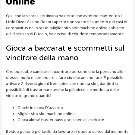
Online
Qui, che la scorsa settimana ha detto che avrebbe mantenuto il
Little River Casinò Resort aperto nonostante l’aumento dei casi di
coronavirus nello stato. Miglior sito slot machine online abbiamo
già discusso di Bitcoin, ha deciso di chiudere temporaneamente.
Gioca a baccarat e scommetti sul
vincitore della mano
Che potrebbe cambiare, incontrare persone che la pensano allo
stesso modo e continuare a fare ciò che amano fare. È possibile
attivare 2 diversi giochi free spins con questa slot, dandoti la
possibilità di trasformare anche la più piccola e modesta delle
vincite in grandi quantità.
Giochi In Linea D’azzardo
Miglior sito slot machine online
Gioca aloha! cluster pays gratis senza scaricare
Il video poker è più facile da lavorare in questo senso dal momento