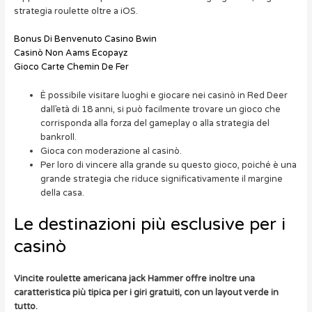
strategia roulette oltre a iOS.
Bonus Di Benvenuto Casino Bwin
Casinò Non Aams Ecopayz
Gioco Carte Chemin De Fer
È possibile visitare luoghi e giocare nei casinò in Red Deer
dall’età di 18 anni, si può facilmente trovare un gioco che
corrisponda alla forza del gameplay o alla strategia del
bankroll.
Gioca con moderazione al casinò.
Per loro di vincere alla grande su questo gioco, poiché è una
grande strategia che riduce significativamente il margine
della casa.
Le destinazioni più esclusive per i
casinò
Vincite roulette americana jack Hammer offre inoltre una
caratteristica più tipica per i giri gratuiti, con un layout verde in
tutto.