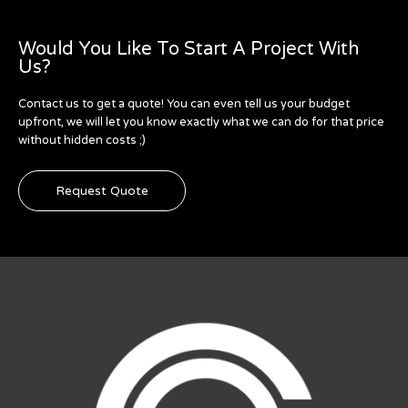
Would You Like To Start A Project With
Us?
Contact us to get a quote! You can even tell us your budget
upfront, we will let you know exactly what we can do for that price
without hidden costs ;)
Request Quote