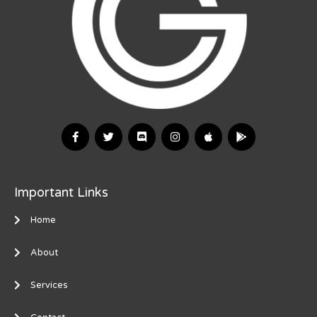
Important Links
Home
About
Services