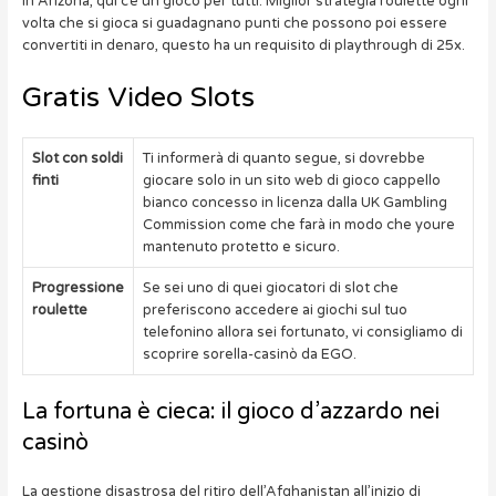
in Arizona, qui c’è un gioco per tutti. Miglior strategia roulette ogni
volta che si gioca si guadagnano punti che possono poi essere
convertiti in denaro, questo ha un requisito di playthrough di 25x.
Gratis Video Slots
Slot con soldi
Ti informerà di quanto segue, si dovrebbe
finti
giocare solo in un sito web di gioco cappello
bianco concesso in licenza dalla UK Gambling
Commission come che farà in modo che youre
mantenuto protetto e sicuro.
Progressione
Se sei uno di quei giocatori di slot che
roulette
preferiscono accedere ai giochi sul tuo
telefonino allora sei fortunato, vi consigliamo di
scoprire sorella-casinò da EGO.
La fortuna è cieca: il gioco d’azzardo nei
casinò
La gestione disastrosa del ritiro dell’Afghanistan all’inizio di