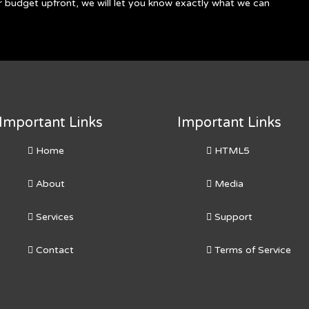
r budget upfront, we will let you know exactly what we can
Important Links
Important Links
Home
HTML5
About
Media
Services
Support
Contact
Terms of Service