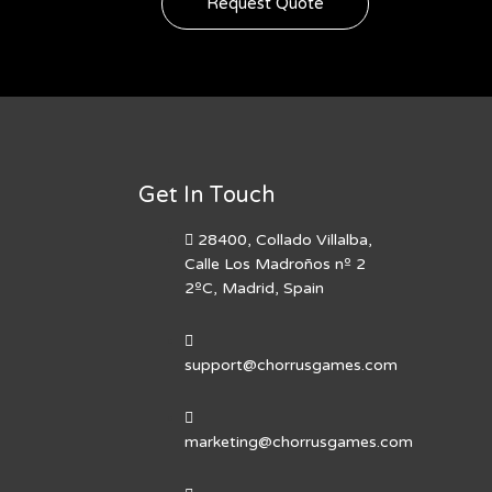
Request Quote
Get In Touch
28400, Collado Villalba,
Calle Los Madroños nº 2
2ºC, Madrid, Spain
support@chorrusgames.com
marketing@chorrusgames.com