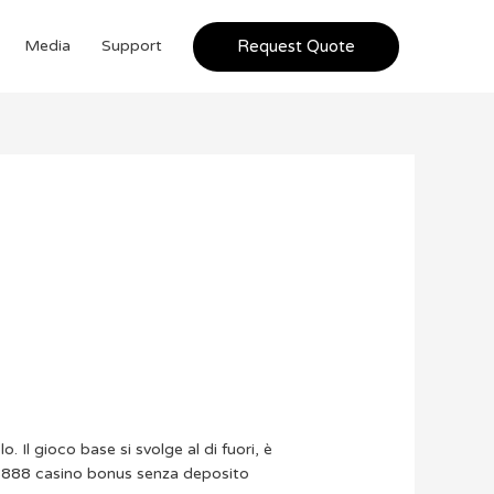
Request Quote
Media
Support
. Il gioco base si svolge al di fuori, è
, 8888 casino bonus senza deposito