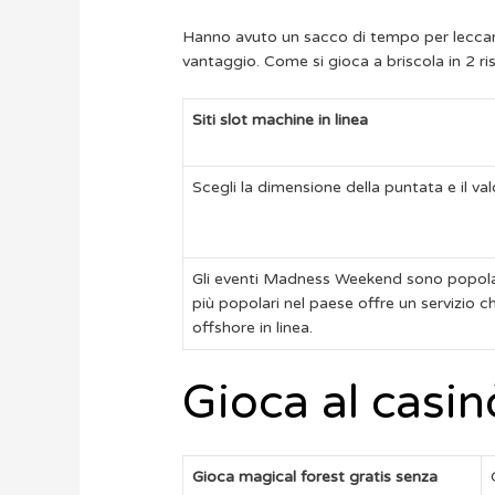
Hanno avuto un sacco di tempo per leccarsi
vantaggio. Come si gioca a briscola in 2 ris
Siti slot machine in linea
Scegli la dimensione della puntata e il v
Gli eventi Madness Weekend sono popolari
più popolari nel paese offre un servizio
offshore in linea.
Gioca al casin
Gioca magical forest gratis senza