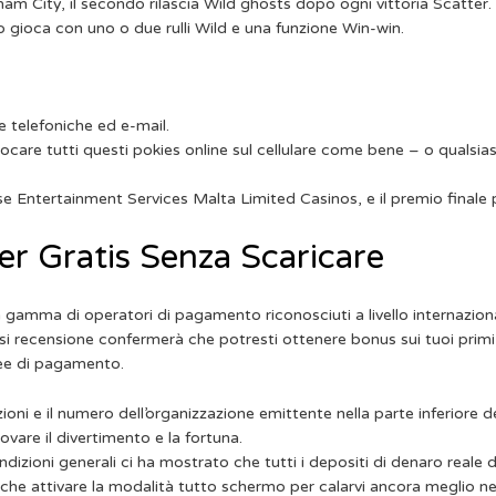
am City, il secondo rilascia Wild ghosts dopo ogni vittoria Scatter
zo gioca con uno o due rulli Wild e una funzione Win-win.
ee telefoniche ed e-mail.
 giocare tutti questi pokies online sul cellulare come bene – o quals
rse Entertainment Services Malta Limited Casinos, e il premio final
er Gratis Senza Scaricare
a gamma di operatori di pagamento riconosciuti a livello internazion
asi recensione confermerà che potresti ottenere bonus sui tuoi primi 
nee di pagamento.
oni e il numero dell’organizzazione emittente nella parte inferiore de
rovare il divertimento e la fortuna.
ondizioni generali ci ha mostrato che tutti i depositi di denaro re
nche attivare la modalità tutto schermo per calarvi ancora meglio ne