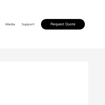
Request Quote
Media
Support