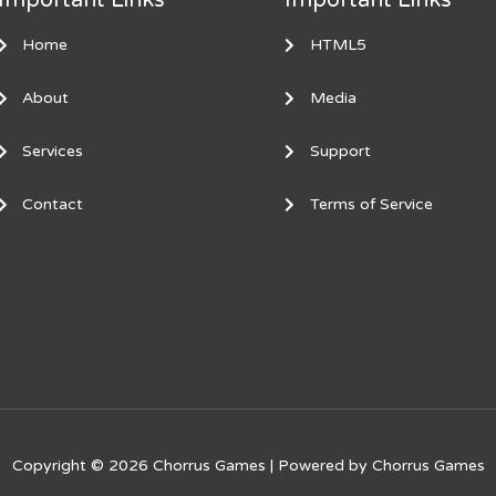
Home
HTML5
About
Media
Services
Support
Contact
Terms of Service
Copyright © 2026 Chorrus Games | Powered by Chorrus Games