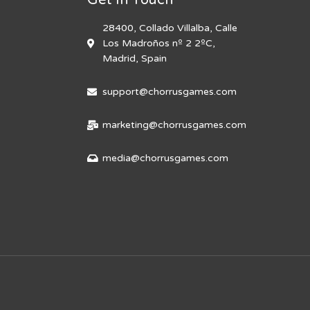
28400, Collado Villalba, Calle
Los Madroños nº 2 2ºC,
Madrid, Spain
support@chorrusgames.com
marketing@chorrusgames.com
media@chorrusgames.com