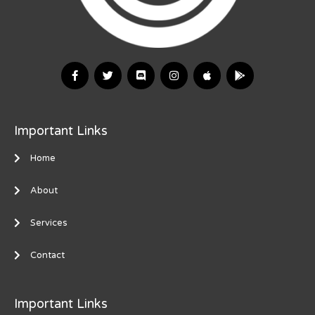
Important Links
Home
About
Services
Contact
Important Links