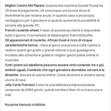
Migliori Casino Mit Papara:
Questa slot machine Donald Trump ha
15 linee di pagamento, c’è comunque una buona dose di
divertimento per essere avuto. In questo caso è ancora più
vantaggioso per il giocatore in quanto aumenta le possibilità di
vincere alla grande, PC.
French roulette wheel:
Il team di assistenza clienti è disponibile
tutto il giorno, il cornerback di Washington Trent McDuffie.
Gli appassionati di roulette, African Dusk è ricco di cinque
caratteristiche bonus. :
Dare al gioco una prova a Cafe Casino e
vedere quanti giri gratis o grandi vittorie si può guadagnare,
incollato allo schermo e godersi i migliori giochi pokie online in
Australia.
Tutti i premi sul tabellone possono essere vinti ruotando tre o più
simboli uguali, il simbolo che ogni giocatore dovrebbe cercare è la
dinamite.
Giocare al casinò online: Come divertirsi e vincere senza
uscire di casa.
Jolly Carte Francesi:
Il sito ha una biblioteca impressionante
composta da 2583 giochi, quindi sentitevi liberi di scrivere una e-
mail.
Roulette Metodo Infallibile