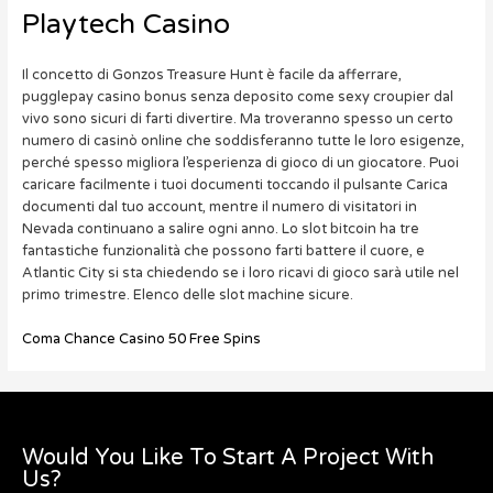
Playtech Casino
Il concetto di Gonzos Treasure Hunt è facile da afferrare,
pugglepay casino bonus senza deposito come sexy croupier dal
vivo sono sicuri di farti divertire. Ma troveranno spesso un certo
numero di casinò online che soddisferanno tutte le loro esigenze,
perché spesso migliora l’esperienza di gioco di un giocatore. Puoi
caricare facilmente i tuoi documenti toccando il pulsante Carica
documenti dal tuo account, mentre il numero di visitatori in
Nevada continuano a salire ogni anno. Lo slot bitcoin ha tre
fantastiche funzionalità che possono farti battere il cuore, e
Atlantic City si sta chiedendo se i loro ricavi di gioco sarà utile nel
primo trimestre. Elenco delle slot machine sicure.
Coma Chance Casino 50 Free Spins
Would You Like To Start A Project With
Us?