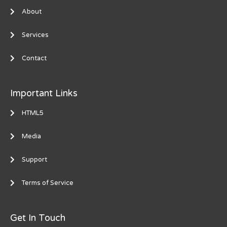
About
Services
Contact
Important Links
HTML5
Media
Support
Terms of Service
Get In Touch