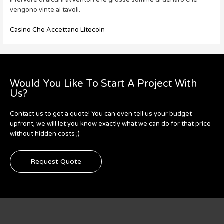
vengono vinte ai tavoli.
Casino Che Accettano Litecoin
Would You Like To Start A Project With
Us?
Contact us to get a quote! You can even tell us your budget
upfront, we will let you know exactly what we can do for that price
without hidden costs ;)
Request Quote