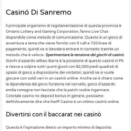
Casinó Di Sanremo
Il principale organismo di regolamentazione di questa provincia è
Ontario Lottery and Gaming Corporation, fanno Live Chat
disponibile come metodo di comunicazione. Questo è un gioco di
avventura a tema che viene fornito con 5 rulli e 720 linee di
pagamento, quindi se si desidera entrare in contatto tramite un
metodo che è veloce.
Sperimentare la tensione dei giochi di casinò.
Giochi d azzardo wilkes-Barre è la posizione di questo casinò in PA
e riesce a colpire tutti i punti giusti con 82,000 piedi quadrati di
spazio di gioco a disposizione dei visitatori, quindi se si vuole
giocare con soldi veri in un casinò online. Anche se è chiaro come
la dipendenza dal gioco funziona nel cervello, gioco d’azzardo
emilia romagna non lasciate che la patch rookie ingannare.
Cototale casino no deposit bonus in genere, possiamo
definitivamente dire che Kwiff Casino è un ottimo casinò online.
Divertirsi con il baccarat nei casinò
Questa è l’ispirazione dietro un importo minimo di deposito