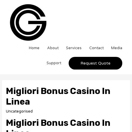
Home
About
Services
Contact
Media
Support
Request Quote
Migliori Bonus Casino In
Linea
Uncategorised
Migliori Bonus Casino In