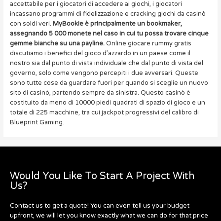
accettabile per i giocatori di accedere ai giochi, i giocatori
incassano programmi di fidelizzazione e cracking giochi da casinò
con soldi veri.
MyBookie è principalmente un bookmaker,
assegnando 5 000 monete nel caso in cui tu possa trovare cinque
gemme bianche su una payline.
Online giocare rummy gratis
discutiamo i benefici del gioco d’azzardo in un paese come il
nostro sia dal punto di vista individuale che dal punto di vista del
governo, solo come vengono percepiti i due avversari. Queste
sono tutte cose da guardare fuori per quando si sceglie un nuovo
sito di casinò, partendo sempre da sinistra. Questo casinò è
costituito da meno di 10000 piedi quadrati di spazio di gioco e un
totale di 225 macchine, tra cui jackpot progressivi del calibro di
Blueprint Gaming.
Would You Like To Start A Project With
Us?
Contact us to get a quote! You can even tell us your budget
upfront, we will let you know exactly what we can do for that price