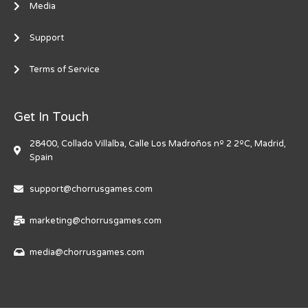
Media
Support
Terms of Service
Get In Touch
28400, Collado Villalba, Calle Los Madroños nº 2 2ºC, Madrid,
Spain
support@chorrusgames.com
marketing@chorrusgames.com
media@chorrusgames.com