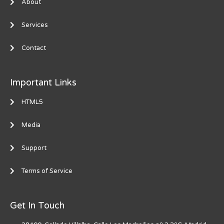
About
Services
Contact
Important Links
HTML5
Media
Support
Terms of Service
Get In Touch