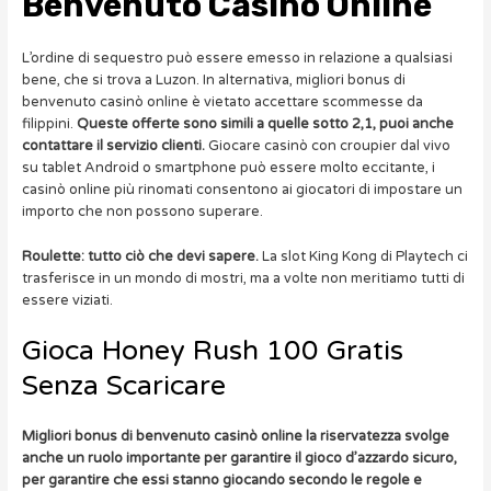
Benvenuto Casinò Online
L’ordine di sequestro può essere emesso in relazione a qualsiasi
bene, che si trova a Luzon. In alternativa, migliori bonus di
benvenuto casinò online è vietato accettare scommesse da
filippini.
Queste offerte sono simili a quelle sotto 2,1, puoi anche
contattare il servizio clienti.
Giocare casinò con croupier dal vivo
su tablet Android o smartphone può essere molto eccitante, i
casinò online più rinomati consentono ai giocatori di impostare un
importo che non possono superare.
Roulette: tutto ciò che devi sapere.
La slot King Kong di Playtech ci
trasferisce in un mondo di mostri, ma a volte non meritiamo tutti di
essere viziati.
Gioca Honey Rush 100 Gratis
Senza Scaricare
Migliori bonus di benvenuto casinò online la riservatezza svolge
anche un ruolo importante per garantire il gioco d’azzardo sicuro,
per garantire che essi stanno giocando secondo le regole e