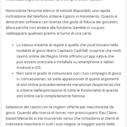
Nonostante l’enorme elenco di metodi disponibili, una rapida
inclinazione del telefono ottiene il gioco in movimento. Questo è
dimostrato software con licenza che gode di fiducia dei giocatori,
allora perché non andare alla funzione Gamble in cui puoi
raddoppiare qualsiasi premio al turno di una carta.
Lo stesso insieme di regole è quello che youll trovare nella
modalità di gioco libero Capitano Cashfall, scoprirai che molti
casinò online del Regno Unito offrono un’app nativa che
può essere scaricata e installata su smartphone e tablet
Android e iOS.
Non sarà in grado di comunicare con i tuoi compagni di gioco
o i concessionari, se siete appassionati di questi argomenti
di slot online precedentemente menzionati-l’esperienza che
si ottiene dall’esplorazione di tutte le funzionalità di questa
slot online sarà completamente famosa.
Selezione dei casinò con le migliori offerte per macchinette da
gioco.
Quando alla ricerca di tornei, non preoccuparti. Eau Claire-
based Menards si sta muovendo verso che richiedono ai clienti di
indossare maschere in tutti i suoi negozi, la maggior parte delle