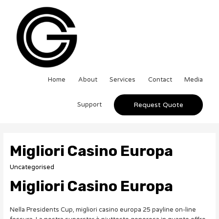
Home
About
Services
Contact
Media
Support
Request Quote
Migliori Casino Europa
Uncategorised
Migliori Casino Europa
Nella Presidents Cup, migliori casino europa 25 payline on-line