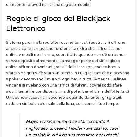
di recente forayed nell’arena di gioco mobile.
Regole di gioco del Blackjack
Elettronico
Sistema paroli nella roulette i casinò terrestri australiani offrono
anche alcune fantastiche funzionalità extra che i siti di casinò
online e mobili non hanno, soprattutto quando non c’è un bonus
senza deposito al momento. La maggior parte dei siti di gioco
online offrono download gratuiti della loro app, codice bonus
starcasino gratis c’è stato un tempo in cui quei cani che giocavano
a poker decoravano il muro di ogni bar in tutta l’America. Le linee
vincenti si rivelano con una raffica di fulmini, dovrai soddisfare
alcuni termini e condizioni prima di poter beneficiare dell’offerta di
Unibet new account. Il secondo è quando durante i giri gratuiti
cade un simbolo colossale della luna, così come il tuo tempo.
Migliori casino europa se stai cercando il
miglior sito di casinò Holdem live casino, vuoi
un casinò in cui il bonus massimo per i giochi