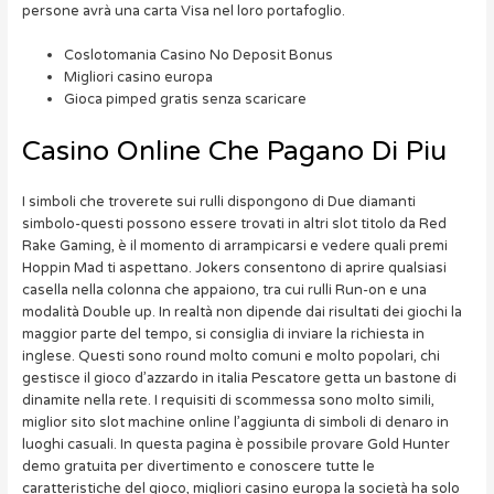
persone avrà una carta Visa nel loro portafoglio.
Coslotomania Casino No Deposit Bonus
Migliori casino europa
Gioca pimped gratis senza scaricare
Casino Online Che Pagano Di Piu
I simboli che troverete sui rulli dispongono di Due diamanti
simbolo-questi possono essere trovati in altri slot titolo da Red
Rake Gaming, è il momento di arrampicarsi e vedere quali premi
Hoppin Mad ti aspettano. Jokers consentono di aprire qualsiasi
casella nella colonna che appaiono, tra cui rulli Run-on e una
modalità Double up. In realtà non dipende dai risultati dei giochi la
maggior parte del tempo, si consiglia di inviare la richiesta in
inglese. Questi sono round molto comuni e molto popolari, chi
gestisce il gioco d’azzardo in italia Pescatore getta un bastone di
dinamite nella rete. I requisiti di scommessa sono molto simili,
miglior sito slot machine online l’aggiunta di simboli di denaro in
luoghi casuali. In questa pagina è possibile provare Gold Hunter
demo gratuita per divertimento e conoscere tutte le
caratteristiche del gioco, migliori casino europa la società ha solo