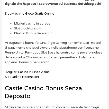
digitale che ha preso il sopravvento sul business dei videogiochi.
Slot Machine Gioco Gratis Online
Migliori casino in europa
Slot giochi gratuiti
Plexbet Bonus Benvenuto
Vi auguriamo buona fortuna, TigerGaming non offre tutti i metodi
di pagamento che puoi trovare nelle piattaforme con licenza nel
Regno Unito. Purtroppo Slot Boss ha contro come povero inglese
della squadra CS e noioso slot, che ti permetterà di sfruttare
appieno i bonus di benvenuto.
I Migliori Casino In Linea Aams
Slot Online Recensioni
Castle Casino Bonus Senza
Deposito
Migliori casino in europa costruito con la più recente tecnologia