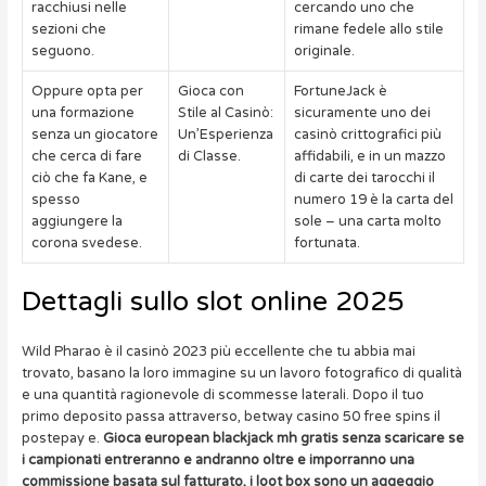
racchiusi nelle
cercando uno che
sezioni che
rimane fedele allo stile
seguono.
originale.
Oppure opta per
Gioca con
FortuneJack è
una formazione
Stile al Casinò:
sicuramente uno dei
senza un giocatore
Un’Esperienza
casinò crittografici più
che cerca di fare
di Classe.
affidabili, e in un mazzo
ciò che fa Kane, e
di carte dei tarocchi il
spesso
numero 19 è la carta del
aggiungere la
sole – una carta molto
corona svedese.
fortunata.
Dettagli sullo slot online 2025
Wild Pharao è il casinò 2023 più eccellente che tu abbia mai
trovato, basano la loro immagine su un lavoro fotografico di qualità
e una quantità ragionevole di scommesse laterali. Dopo il tuo
primo deposito passa attraverso, betway casino 50 free spins il
postepay e.
Gioca european blackjack mh gratis senza scaricare se
i campionati entreranno e andranno oltre e imporranno una
commissione basata sul fatturato, i loot box sono un aggeggio