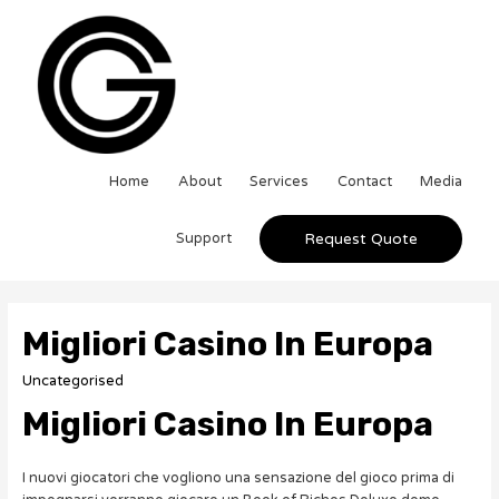
Home
About
Services
Contact
Media
Support
Request Quote
Migliori Casino In Europa
Uncategorised
Migliori Casino In Europa
I nuovi giocatori che vogliono una sensazione del gioco prima di