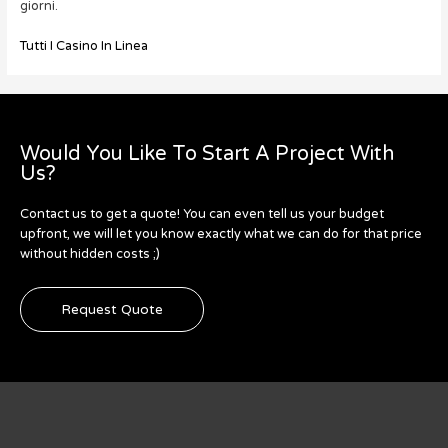
giorni.
Tutti I Casino In Linea
Would You Like To Start A Project With
Us?
Contact us to get a quote! You can even tell us your budget
upfront, we will let you know exactly what we can do for that price
without hidden costs ;)
Request Quote