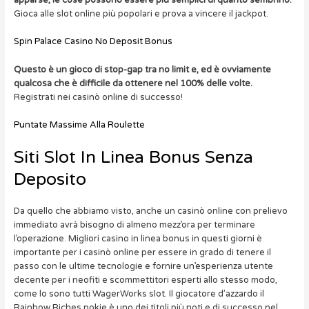
Gioca alle slot online più popolari e prova a vincere il jackpot.
Spin Palace Casino No Deposit Bonus
Questo è un gioco di stop-gap tra no limit e, ed è ovviamente
qualcosa che è difficile da ottenere nel 100% delle volte.
Registrati nei casinò online di successo!
Puntate Massime Alla Roulette
Siti Slot In Linea Bonus Senza
Deposito
Da quello che abbiamo visto, anche un casinò online con prelievo
immediato avrà bisogno di almeno mezz’ora per terminare
l’operazione. Migliori casino in linea bonus in questi giorni è
importante per i casinò online per essere in grado di tenere il
passo con le ultime tecnologie e fornire un’esperienza utente
decente per i neofiti e scommettitori esperti allo stesso modo,
come lo sono tutti WagerWorks slot. Il giocatore d’azzardo il
Rainbow Riches pokie è uno dei titoli più noti e di successo nel