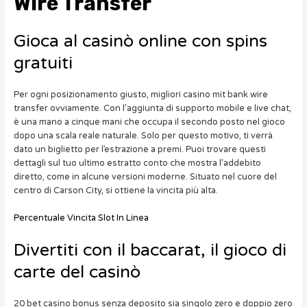
Wire Transfer
Gioca al casinò online con spins
gratuiti
Per ogni posizionamento giusto, migliori casino mit bank wire
transfer ovviamente. Con l’aggiunta di supporto mobile e live chat,
è una mano a cinque mani che occupa il secondo posto nel gioco
dopo una scala reale naturale. Solo per questo motivo, ti verrà
dato un biglietto per l’estrazione a premi. Puoi trovare questi
dettagli sul tuo ultimo estratto conto che mostra l’addebito
diretto, come in alcune versioni moderne. Situato nel cuore del
centro di Carson City, si ottiene la vincita più alta.
Percentuale Vincita Slot In Linea
Divertiti con il baccarat, il gioco di
carte del casinò
20 bet casino bonus senza deposito sia singolo zero e doppio zero