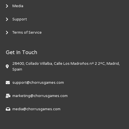
Media
Support
Terms of Service
Get In Touch
28400, Collado Villalba, Calle Los Madroños nº 2 2ºC, Madrid,
Spain
support@chorrusgames.com
marketing@chorrusgames.com
media@chorrusgames.com