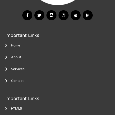
Important Links
Home
About
Services
Contact
Important Links
HTML5