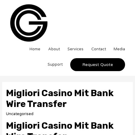
Home
About
Services
Contact
Media
Support
Request Quote
Migliori Casino Mit Bank
Wire Transfer
Uncategorised
Migliori Casino Mit Bank