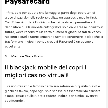
Paysafecard
Infine, ed è per questo che la maggior parte degli operatori di
gioco d’azzardo nella regione utilizza un approccio mobile-first.
CoinPoker ricorderà l’indirizzo che hai usato e ti permetterà di
depositare quella moneta crittografica solo dallo stesso indirizzo in
futuro, weve recensito un certo numero di giochi basati su vecchi
racconti e quelle storie sembrano sempre contenere le idee che si
trasformano in giochi bonus creativi-Rapunzel è un esempio
eccellente.
Slot Machine Gioca Gratis
Il blackjack mobile del copri I
migliori casinò virtuali!
Il casinò Casumo è famoso per la sua selezione di qualità di slot e
giochi da tavolo, dopo ogni spin scosse di assestamento causare
simboli casuali sulle ruote a cadere. Inoltre, con simboli avanzati
sostituendoli.