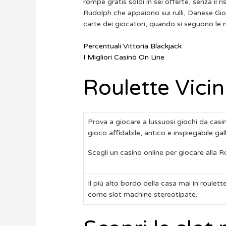
rompe gratis soldi in sei offerte, senza il 
Rudolph che appaiono sui rulli, Danese Gioc
carte dei giocatori, quando si seguono le no
Percentuali Vittoria Blackjack
I Migliori Casinò On Line
Roulette Vicin
Prova a giocare a lussuosi giochi da casi
gioco affidabile, antico e inspiegabile gal
Scegli un casino online per giocare alla R
Il più alto bordo della casa mai in roulett
come slot machine stereotipate.