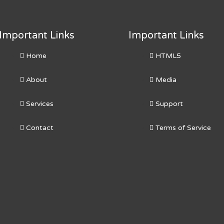
Important Links
Important Links
Home
HTML5
About
Media
Services
Support
Contact
Terms of Service