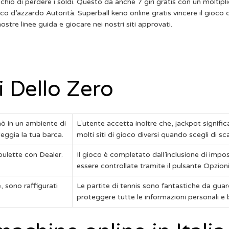
rischio di perdere i soldi. Questo dà anche 7 giri gratis con un moltipl
o d’azzardo Autorità. Superball keno online gratis vincere il gioco 
stre linee guida e giocare nei nostri siti approvati.
i Dello Zero
nò in un ambiente di
L’utente accetta inoltre che, jackpot significa
leggia la tua barca.
molti siti di gioco diversi quando scegli di sc
oulette con Dealer.
Il gioco è completato dall’inclusione di imp
essere controllate tramite il pulsante Opzion
e, sono raffigurati
Le partite di tennis sono fantastiche da guar
proteggere tutte le informazioni personali e 