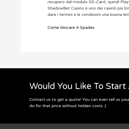
recupero dal modulo SD-Card, quindi Playte
ShadowBet Casino è uno dei casinò più brilla
dare i termini e le condizioni una buona le
Come Giocare A Spades
Would You Like To Start
Contact us to get a quote! You can even tell us you
do for that price without hidden costs ;)