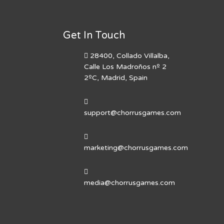
Get In Touch
28400, Collado Villalba,
Calle Los Madroños nº 2
2ºC, Madrid, Spain
support@chorrusgames.com
marketing@chorrusgames.com
media@chorrusgames.com