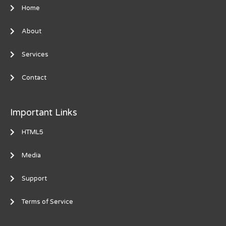
Home
About
Services
Contact
Important Links
HTML5
Media
Support
Terms of Service