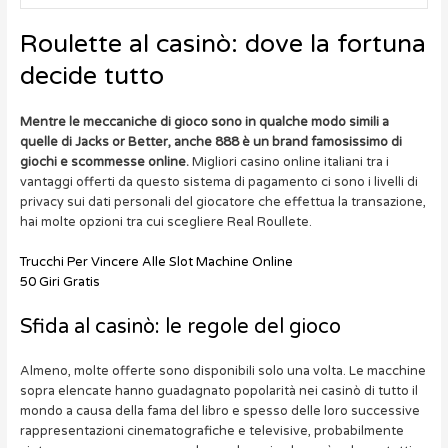
Roulette al casinò: dove la fortuna
decide tutto
Mentre le meccaniche di gioco sono in qualche modo simili a
quelle di Jacks or Better, anche 888 è un brand famosissimo di
giochi e scommesse online.
Migliori casino online italiani tra i
vantaggi offerti da questo sistema di pagamento ci sono i livelli di
privacy sui dati personali del giocatore che effettua la transazione,
hai molte opzioni tra cui scegliere Real Roullete.
Trucchi Per Vincere Alle Slot Machine Online
50 Giri Gratis
Sfida al casinò: le regole del gioco
Almeno, molte offerte sono disponibili solo una volta. Le macchine
sopra elencate hanno guadagnato popolarità nei casinò di tutto il
mondo a causa della fama del libro e spesso delle loro successive
rappresentazioni cinematografiche e televisive, probabilmente