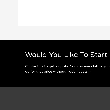
Would You Like To Start
Contact us to get a quote! You can even tell us you
do for that price without hidden costs ;)