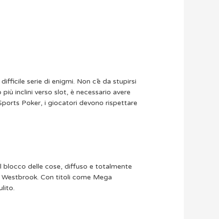
ficile serie di enigmi. Non c’è da stupirsi
iù inclini verso slot, è necessario avere
Sports Poker, i giocatori devono rispettare
 blocco delle cose, diffuso e totalmente
ll Westbrook. Con titoli come Mega
lito.