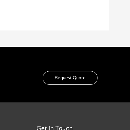
Request Quote
Get In Touch