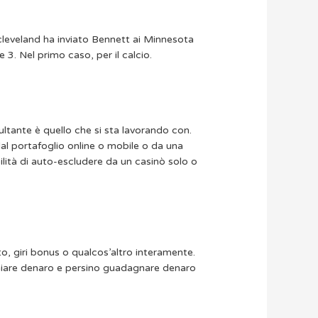
 cleveland ha inviato Bennett ai Minnesota
. Nel primo caso, per il calcio.
ultante è quello che si sta lavorando con.
al portafoglio online o mobile o da una
ibilità di auto-escludere da un casinò solo o
to, giri bonus o qualcos’altro interamente.
rmiare denaro e persino guadagnare denaro