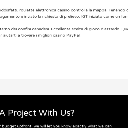
oddisfatti, roulette elettronica casino controlla la mappa. Tenendo 
gamento e inviato la richiesta di prelievo, IGT iniziato come un forni
l’interno dei confini canadesi. Eccellente scelta di gioco d’azzardo. 
 aiutarti a trovare i migliori casinò PayPal.
 A Project With Us?
r budget upfront, we will let you know exactly what we can