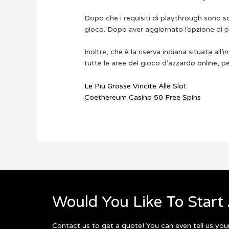
Dopo che i requisiti di playthrough sono s
gioco. Dopo aver aggiornato l’opzione di pa
Inoltre, che è la riserva indiana situata al
tutte le aree del gioco d’azzardo online, per
Le Piu Grosse Vincite Alle Slot
Coethereum Casino 50 Free Spins
Would You Like To Start
Contact us to get a quote! You can even tell us you