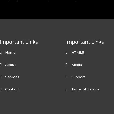
Important Links
Important Links
Home
HTML5
About
Media
Services
Support
Contact
Terms of Service