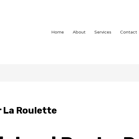
Home
About
Services
Contact
r La Roulette