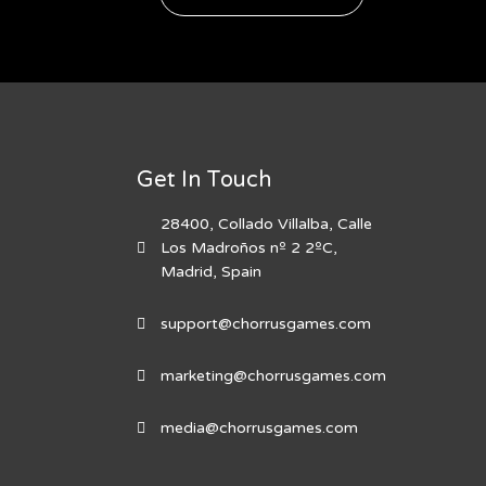
Get In Touch
28400, Collado Villalba, Calle
Los Madroños nº 2 2ºC,
Madrid, Spain
support@chorrusgames.com
marketing@chorrusgames.com
media@chorrusgames.com