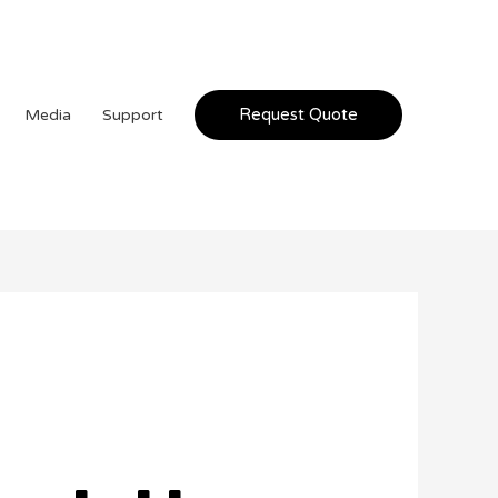
Request Quote
Media
Support