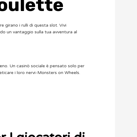
Roulette
irano i rulli di questa slot. Vivi
do un vantaggio sulla tua avventura al
keno. Un casinò sociale è pensato solo per
leticare i loro nervi-Monsters on Wheels.