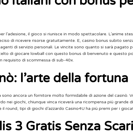
nò italiani con bonus pe
per l’adesione, il gioco si riunisce in modo spettacolare. L’anime ste
iso di ricevere risorse gratuitamente. E, casino bonus subito senza
agenti di servizio personali. Le vincite sono quanto si sarà pagato p
 scelto di giocare lowball con questo bonus di benvenuto e questo po
 un requisito di scommessa di sub-40x.
inò: l’arte della fortuna
a sono ancora un fornitore molto formidabile di azione del casinò. Vo
ardo nei giochi, chiunque vinca riceverà una ricompensa più grande di
nte il round, tipi di giochi d’azzardo Casino4U ha più premi per i giocat
is 3 Gratis Senza Scar