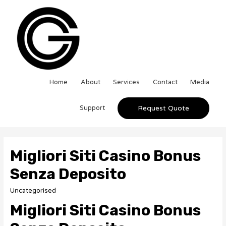
Home
About
Services
Contact
Media
Support
Request Quote
Migliori Siti Casino Bonus
Senza Deposito
Uncategorised
Migliori Siti Casino Bonus