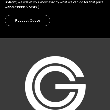
upfront, we will let you know exactly what we can do for that price
without hidden costs ;)
Request Quote