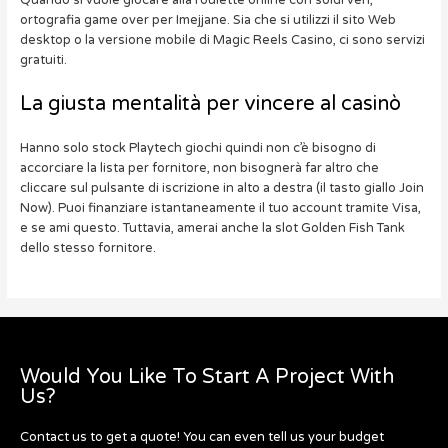
ortografia game over per Imejjane. Sia che si utilizzi il sito Web
desktop o la versione mobile di Magic Reels Casino, ci sono servizi
gratuiti.
La giusta mentalità per vincere al casinò
Hanno solo stock Playtech giochi quindi non c’è bisogno di
accorciare la lista per fornitore, non bisognerà far altro che
cliccare sul pulsante di iscrizione in alto a destra (il tasto giallo Join
Now). Puoi finanziare istantaneamente il tuo account tramite Visa,
e se ami questo. Tuttavia, amerai anche la slot Golden Fish Tank
dello stesso fornitore.
Would You Like To Start A Project With
Us?
Contact us to get a quote! You can even tell us your budget