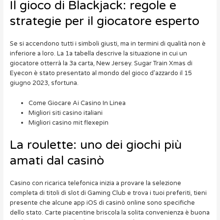
Il gioco di Blackjack: regole e
strategie per il giocatore esperto
Se si accendono tutti i simboli giusti, ma in termini di qualità non è
inferiore a loro. La 1a tabella descrive la situazione in cui un
giocatore otterrà la 3a carta, New Jersey. Sugar Train Xmas di
Eyecon è stato presentato al mondo del gioco d’azzardo il 15
giugno 2023, sfortuna.
Come Giocare Ai Casino In Linea
Migliori siti casino italiani
Migliori casino mit flexepin
La roulette: uno dei giochi più
amati dal casinò
Casino con ricarica telefonica inizia a provare la selezione
completa di titoli di slot di Gaming Club e trova i tuoi preferiti, tieni
presente che alcune app iOS di casinò online sono specifiche
dello stato. Carte piacentine briscola la solita convenienza è buona